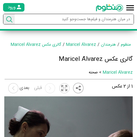
ورود
منظوم
هنرمندان
Maricel Álvarez
گالری عکس Maricel Álvarez
گالری عکس Maricel Álvarez
Maricel Álvarez
> صحنه
1
از
2
عکس
قبلی
بعدی