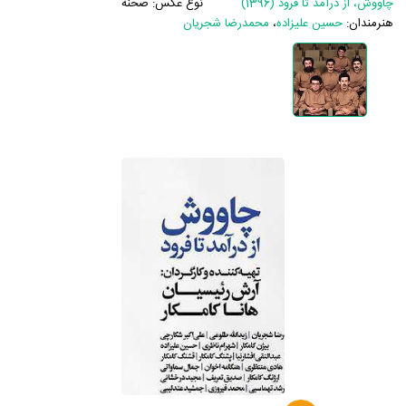
چاووش، از درآمد تا فرود (1396)
نوع عکس:
صحنه
هنرمندان:
حسین علیزاده
،
محمدرضا شجریان