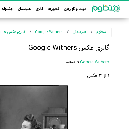
سینما و تلویزیون
تحریریه
گالری
هنرمندان
جشنواره
منظوم
هنرمندان
Googie Withers
گالری عکس Googie Withers
گالری عکس Googie Withers
Googie Withers
> صحنه
1
از
3
عکس