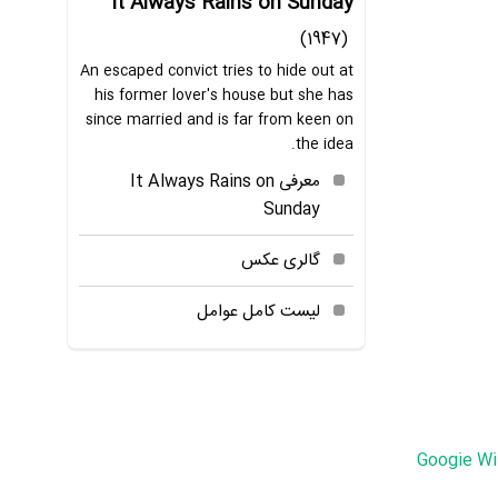
It Always Rains on Sunday
(1947)
An escaped convict tries to hide out at
his former lover's house but she has
since married and is far from keen on
the idea.
معرفی It Always Rains on
Sunday
گالری عکس
لیست کامل عوامل
Googie Wi