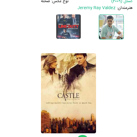
کستل (2009)
نوع عکس:
صحنه
هنرمندان:
Jeremy Ray Valdez