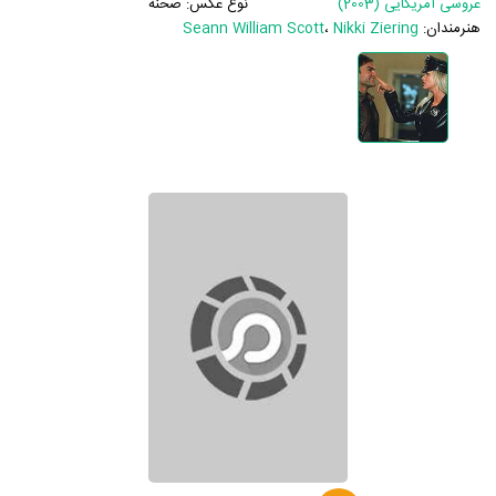
عروسی آمریکایی (2003)
نوع عکس:
صحنه
هنرمندان:
Nikki Ziering
،
Seann William Scott