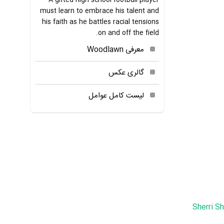
A gifted high school football player
must learn to embrace his talent and
his faith as he battles racial tensions
on and off the field.
معرفی Woodlawn
گالری عکس
لیست کامل عوامل
Sherri S