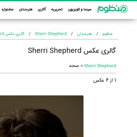
سینما و تلویزیون
تحریریه
گالری
هنرمندان
جشنواره
منظوم
هنرمندان
Sherri Shepherd
گالری عکس Sherri Shepherd
گالری عکس Sherri Shepherd
Sherri Shepherd
> صحنه
1
از
6
عکس