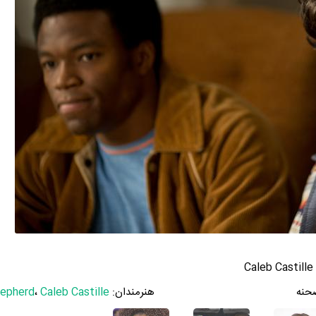
حنه
هنرمندان:
Caleb Castille
،
hepherd