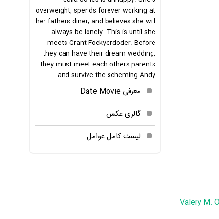
Julia Jones is unhappy. She's
overweight, spends forever working at
her fathers diner, and believes she will
always be lonely. This is until she
meets Grant Fockyerdoder. Before
they can have their dream wedding,
they must meet each others parents
and survive the scheming Andy.
معرفی Date Movie
گالری عکس
لیست کامل عوامل
Valery M. O