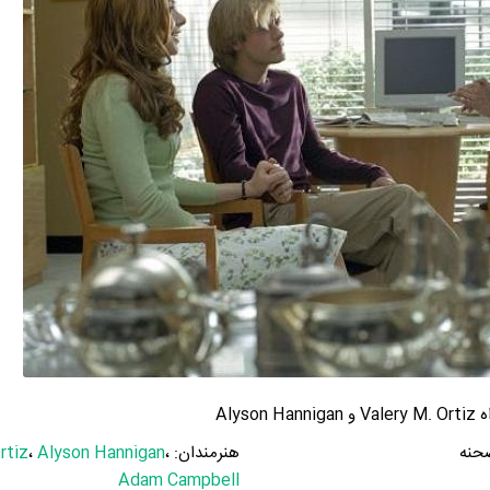
حنه
هنرمندان:
،
Alyson Hannigan
،
rtiz
Adam Campbell