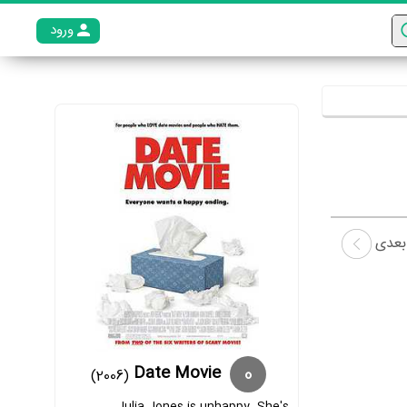
ورود
عضو م
بعدی
0
Date Movie
(2006)