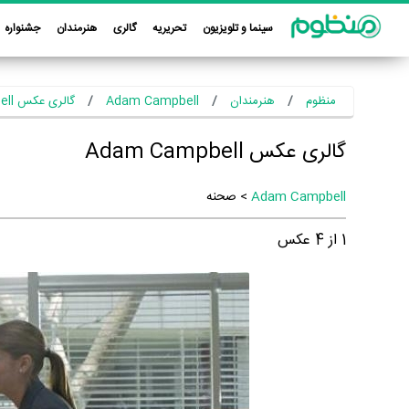
سینما و تلویزیون
تحریریه
گالری
هنرمندان
جشنواره
منظوم
هنرمندان
Adam Campbell
گالری عکس Adam Campbell
گالری عکس Adam Campbell
Adam Campbell
> صحنه
1
از
4
عکس