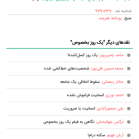
شناسه نقد :
9790237
منبع:
روزنامه هنرمند
نقدهای دیگر "یک روز بخصوص"
حامد یامین‌پور
: یک روز کسل‌کننده!
محمدحسین قلی‌پور
: شخصیت‌های خط‌کشی شده
ساناز رمضانی
: سقوط اخلاقی یک جامعه
احمد نوری
: انسانیتِ فراموش نشده
علی منصورآبادی
: انسانیت یا ضروریت
نرگس جهانبخش
: نگاهی به فیلم یک روز بخصوص
آرش فهیم
: سکته درام!