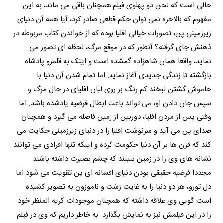
حالی است که لحن دو پهلوی فیلم همچنان باقی می ماند، به این
مفهوم که بالاخره نمی توان حکم قطعی صادر کرد، آیا همه آن دنیای
زیرزمینی پن، تصورات خیالی افلیا بوده که از خواندن کتاب مربوطه در
ذهنش جای گرفته؟ آنطور که در موقع مرگ، لحظه ای تصور می
نماید، واقعا همان شاهزاده گمشده است و اینک به قلمرو پادشاه
بازگشته تا زندگی جدیدی آغاز نماید. اما تمام شدن آن دنیا با
خاموش گشتن لبخند کم رنگ بر روی لبان افلیای در حال مرگ و
سپس جان دادن او، می تواند باعث ابطال فرضیه یادشده باشد. اما
وقتی پس از مردن افلیا، دوربین از زمین فاصله می گیرد و همچنان
صدای پن می آید و سرنوشت افلیا را در دنیای زیرزمینی حکایت می
کند که قرن ها بر آن دنیا حکومت کرده و اینکه تنها افرادی می توانند
نشانه های وی را در زمین ببینند که چشم بصیرت داشته باشند
مجددا فرضیه حقیقی بودن دنیای افسانه ای پن تقویت می شود.اما
دل تورو، هر دو دنیا را به غایت زشت و ناموزون به تصویر کشیده
است.گویی وی علاقه داشته که همچنان موجودات کریه المنظر خود
را در این فیلمش نیز به نمایش بگذارد. به خاطر داریم که وی در فیلم