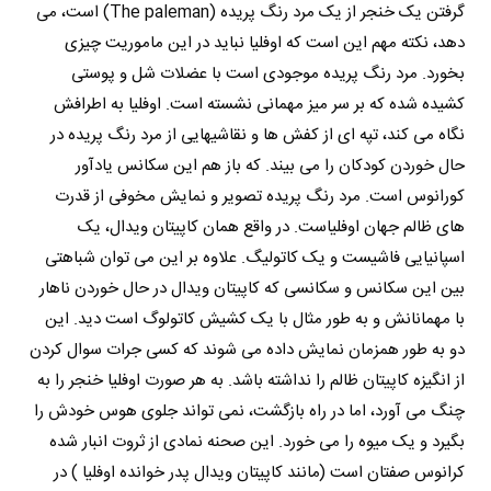
گرفتن یک خنجر از یک مرد رنگ پریده (The paleman) است، می
دهد، نکته مهم این است که اوفلیا نباید در این ماموریت چیزی
بخورد. مرد رنگ پریده موجودی است با عضلات شل و پوستی
کشیده شده که بر سر میز مهمانی نشسته است. اوفلیا به اطرافش
نگاه می کند، تپه ای از کفش ها و نقاشیهایی از مرد رنگ پریده در
حال خوردن کودکان را می بیند. که باز هم این سکانس یادآور
کورانوس است. مرد رنگ پریده تصویر و نمایش مخوفی از قدرت
های ظالم جهان اوفلیاست. در واقع همان کاپیتان ویدال، یک
اسپانیایی فاشیست و یک کاتولیگ. علاوه بر این می توان شباهتی
بین این سکانس و سکانسی که کاپیتان ویدال در حال خوردن ناهار
با مهمانانش و به طور مثال با یک کشیش کاتولوگ است دید. این
دو به طور همزمان نمایش داده می شوند که کسی جرات سوال کردن
از انگیزه کاپیتان ظالم را نداشته باشد. به هر صورت اوفلیا خنجر را به
چنگ می آورد، ‌اما در راه بازگشت، نمی تواند جلوی هوس خودش را
بگیرد و یک میوه را می خورد. این صحنه نمادی از ثروت انبار شده
کرانوس صفتان است (مانند کاپیتان ویدال پدر خوانده اوفلیا ) در