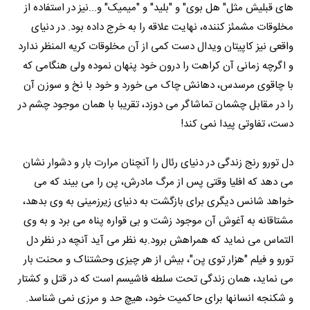
های قبلیش مثل" هل بوی" و "بلید" و "میمیک" و...نیز در استفاده از
مخلوقات مشمئز کننده، نهایت علاقه را به خرج داده بود. در دنیای
واقعی نیز کاپیتان ویدال دست کمی از آن مخلوقات کریه المنظر ندارد
و اگرچه زمانی آن کراهت را درون خود پنهان نموده ولی هنگامی که
با چاقوی مرسدس، دهانش چاک می خورد و خود با نخ و سوزن آن
را در مقابل چشمان تماشاگر می دوزد، تقریبا با همان موجود چشم در
دست، تفاوتی پیدا نمی کند!
دل تورو رنج زندگی در دنیای رئال را آنچنان مرارت بار و دشوار نشان
می دهد که افلیا وقتی پس از مرگ مادرش، پن را می بیند که می
خواهد شانس دیگری برای بازگشت به دنیای زیرزمینی به وی بدهد،
مشتاقانه به آغوش آن موجود زشت و بی قواره پناه می برد و به وی
التماس می نماید که همراهش برود.به نظر می آید آنچه در نظر دل
تورو و فیلم "هزار توی پن"، بیش از هر چیزی وحشتناک و محنت بار
می نماید، همان زندگی تحت سلطه فاشیسم است که در قتل و کشتار
و شکنجه انسانها برای حاکمیت خود، هیچ حد و مرزی نمی شناسد.