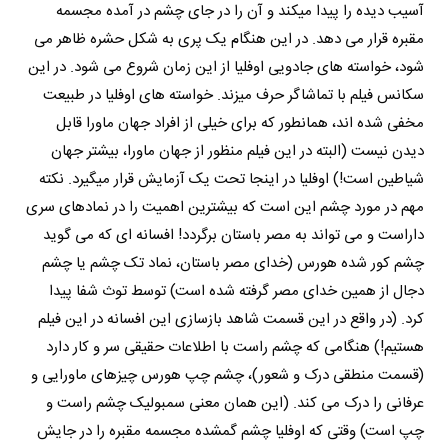
آسیب دیده را پیدا میکند و آن را در جای چشم در آمده مجسمه
مقبره قرار می دهد. در این هنگام یک پری به شکل حشره ظاهر می
شود، خواسته های جادویی اوفلیا از این زمان شروع می شود. در این
سکانس فیلم با تماشاگر حرف میزند. خواسته های اوفلیا در طبیعت
مخفی شده اند، همانطور که برای خیلی از افراد جهان ماورا قابل
دیدن نیست (البته در این فیلم منظور از جهان ماورا، بیشتر جهان
شیاطین است!) اوفلیا در اینجا تحت یک آزمایش قرار میگیرد. نکته
مهم در مورد چشم این است که بیشترین اهمیت را در نمادهای سری
داراست و می تواند به مصر باستان برگردد! افسانه ای که می گوید
چشم کور شده هورس (خدای مصر باستان، نماد تک چشم یا چشم
دجال از همین خدای مصر گرفته شده است) توسط توث شفا پیدا
کرد. (در واقع در این قسمت شاهد بازسازی این افسانه در این فیلم
هستیم!) هنگامی که چشم راست با اطلاعات حقیقی سر و کار دارد
(قسمت منطقی درک و شعور)، چشم چپ هورس چیزهای ماورایی و
عرفانی را درک می کند. (این همان معنی سمبولیک چشم راست و
چپ است) وقتی که اوفلیا چشم گمشده مجسمه مقبره را در جایش