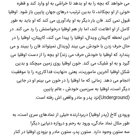
می خواهد که بچه را به او بدهد تا خراشی به او وارد کند و قطره
خونی از او بچکاند، تا بدین ترتیب درهای جهان پایین باز شود. اوفلیا
قبول نمی کند. فان بار دیگر به او یادآوری می کند که او باید به طور
کامل از او اطاعت کند، اما باز هم اوفلیا درخواستش را رد می کند. در
این لحظه کاپیتان ویدال، اوفلیا را پیدا می کند، کاپیتان، اوفلیا را در
حال حرف زدن با خودش می بیند (ویدال نمیتواند فان را ببیند و می
پندارد که اوفلیا با خودش حرف می زند) او بچه را از دست اوفلیا می
گیرد و به او شلیک می کند. خون اوفلیا روی زمین میچکد و بدین
شکل اوفلیا آخرین ماموریت، یعنی «نهایت فداکاری» را با موفقیت
انجام می دهد. زمانی که ما اوفلیا را در خون می بینم او در جایی
دیگر است، اوفلیا به سرزمین خودش ، عالم پایین
(Underground)نزد پدر و مادر واقعی اش رفته است.
ورودی کاخ (پدر اوفلیا) دربردارنده خیلی از نمادهای سری است، به
طور مثال نماد مادگی، ورود به رحم و دروازه دنیایی دیگر!
سه ستون وجود دارد. ستون پدر، ستون مادر و بزودی اوفلیا در کنار