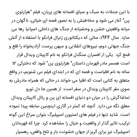
با این جملات به سبک و سیاق افسانه های پریان، فیلم "هزارتوی
پن" آغاز می شود و مخاطبش را به تصور قصه ای خیالی، ناگهان در
میانه واقعیتی خشن و وحشیانه از جنگ های داخلی اسپانیا رها می
سازد. سال 1944، سالی که دیکتاتوری ژنرال فرانکو با استفاده از آتش
جنگ جهانی دوم، نیروهای انقلابی و میهن پرست آزادیخواه را قلع و
قمع کرد. یکی از افسران سنگدل فرانکو به نام کاپیتان ویدال قرار
است همسر مادر قهرمان داستان" هزارتوی پن" شود که دخترکی 12
ساله به نام افلیاست و قصه ای که در ابتدای فیلم می شنویم، در واقع
متعلق به کتابی است که افلیا می خواند در حالی که همراه مادرش به
سوی مقر کاپیتان ویدال در سفر است. از همین جا دل تورو
تماشاگرش را در میان دو دنیای افسانه ای پن و رئال کاپیتان ویدال
معلق نگه می دارد. آنچه که کمتر در آثاری اینچنین سابقه پیدا نموده
است. شاید تنها در فیلم های استیون اسپیلبرگ بتوان سراغ این گونه
ترکیب تاثیر گذار از واقعیت و خیال را مشاهده کرد. چرا که قهرمانان
اسپیلبرگ نیز برای گریز از جهان خشونت بار و تلخ واقعی، رهسپار