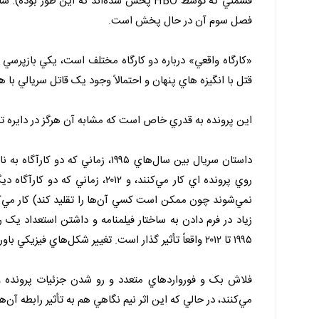
قسمتي که توسط HBO پخش شده‌اند که اين ط
فصل سوم آن در حال پخش است.
«کارگاه واقعي» درباره دو کارگاه مختلف است، يکي بازپرسي
قتل با انگيزه هاي پنهان و احتمالاً وجود يک قاتل سريالي با 
اين پرونده به قدري خاص است که مشابه آن هرگز در دايره تحق
داستان سريال بين سال‌هاي ۱۹۹۵، ز
روي پرونده اي کار مي‌کنند، و ۰۱۲
نمي‌شوند چون ممکن است کسي آن‌ها را تقليد کند) کار مي‌کنن
زياد در فرم دادن به ساختار فيلمنامه و داشتن استعداد يک 
۱۹۹۵ تا ۲۰۱۲ واقعاً تأثير گذار است. تغيير شکل‌هاي فيزيکي باورنکردني هستند.
فلاش بک و فورواردهاي متعدد و رو شدن جزئيات پرونده 
مي‌کنند، در حالي که اين اثر نيم نگاهي هم به تأثير رابطه آن‌ها 