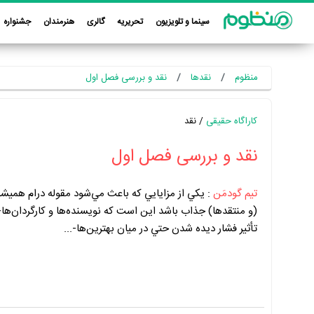
سینما و تلویزیون
تحریریه
گالری
هنرمندان
جشنواره
منظوم
نقدها
نقد و بررسی فصل اول
کاراگاه حقیقی
/ نقد
نقد و بررسی فصل اول
تیم گودمَن
:
يکي از مزايايي که باعث مي‌شود مقوله درام هميشه 
(و منتقدها) جذاب باشد اين است که نويسنده‌ها و کارگردان‌ه
تأثير فشار ديده شدن حتي در ميان بهترين‌ها-...