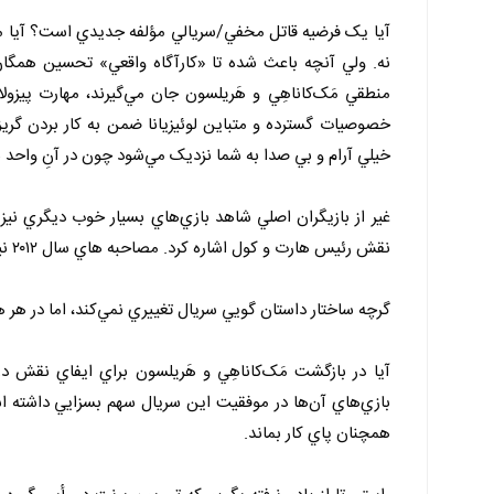
آيا يک فرضيه قاتل مخفي/سريالي مؤلفه جديدي است؟ آيا مف
نه. ولي آنچه باعث شده تا «کارآگاه واقعي» تحسين همگان 
منطقي مَک‌کاناهِي و هَریلسون جان مي‌گيرند، مهارت پيزول
خصوصيات گسترده و متباين لوئيزيانا ضمن به کار بردن گريزه
خيلي آرام و بي صدا به شما نزديک مي‌شود چون در آنِ واحد ب
غير از بازيگران اصلي شاهد بازي‌هاي بسيار خوب ديگري نيز
نقش رئيس هارت و کول اشاره کرد. مصاحبه هاي سال ۲۰۱۲ نيز توسط دو کارآگاه جديد با بازي مايکل پاتس و توري کيتِلز انجام مي‌شوند.
گرچه ساختار داستان گويي سريال تغييري نمي‌کند، اما در 
بازي‌هاي آن‌ها در موفقيت اين سريال سهم بسزايي داشته است
همچنان پاي کار بماند.