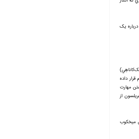
ي که انگار
درباره يک
مَک‌کاناهِي)
موم قرار داده
شتن مهارت
ریلسون از
ن ميخکوب