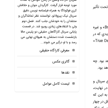
سریال کاراگاه واقعی در زمان خودش به شدت
مورد توجه قرار گرفت. کارگردان جوان و خلاقش
تحت تأثير
کری فوکوناگا به همراه فیلمنامه نویس دقیق
سریال نیک پیزولاتو، توانستند نظر تماشاگران و
منتقدان را به خودشان جلب کنند. فصل دوم
ولی با انتقادهای زیادی روبرو شد. در قسمت
اين آزمايش در برخي از بهترين درام‌هاي سال ۲۰۱۳ مانند «بازگشته‌ها / The Returned»، «اصلاح / Rectify»، «برادچرچ / Broadchurch» و غيره
پایانی سریال کاراگاهان حقیقی دو پلیس حالا
يدي که در
بازنشست شده دستشان به هیولای نهایی می
زواياي گيرنده تلويزيوني شان رخ مي‌داد بشوند. و با فرا رسيدن سال ۲۰۱۴ مي‌توانيم مجموعه برجسته و جذاب «کارآگاه واقعي / True Detectives»
رسد و با او درگیر می شوند...
معرفی کاراگاه حقیقی
د بود. چه
گالری عکس
نقدها
ق سريال و
لیست کامل عوامل
در نهايت،
به اين که
ل در چهار