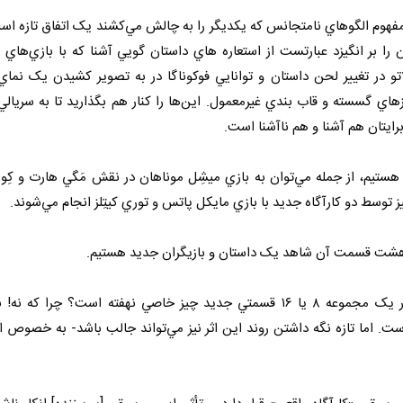
هوم الگوهاي نامتجانس که يکديگر را به چالش مي‌کشند يک اتفاق تازه اس
را بر انگيزد عبارتست از استعاره هاي داستان گويي آشنا که با بازي‌هاي
اتو در تغيير لحن داستان و توانايي فوکوناگا در به تصوير کشيدن يک نماي
اي گسسته و قاب بندي غيرمعمول. اين‌ها را کنار هم بگذاريد تا به سريالي
رايتان هم آشنا و هم ناآشنا است.
 هستيم، از جمله مي‌توان به بازي ميشِل موناهان در نقش مَگي هارت و کِو
هر هشت قسمت آن شاهد يک داستان و بازيگران جديد هستيم.
آيا در بازگشت مَک‌کاناهِي و هَریلسون براي ايفاي نقش در يک مجموعه ۸ يا ۱۶ قسمتي جديد چيز خاصي نهفته است
. اما تازه نگه داشتن روند اين اثر نيز مي‌تواند جالب باشد- به خصوص اگر