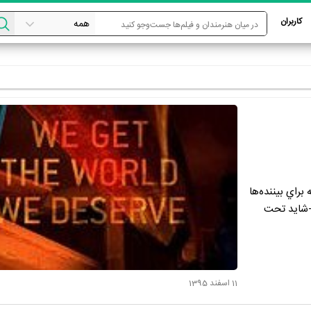
کاربران
براي بيننده‌ها
ا-شايد تحت
11 اسفند 1395