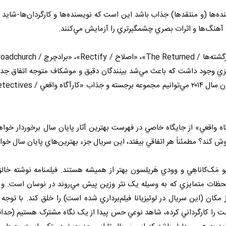
نده‌ها (و منتقدها) جذاب باشد اين است که نويسنده‌ها و کارگردان‌ها-شايد 
آهنگ‌ها و اثرات بصري چشمگيرتري را آزمايش مي‌کنند.
يزي وجود داشت که باعث مي‌شد بينندگان دقيق و موشکاف متوجه اتفاق جد
گاه واقعي» از جايگاه خاصي در فهرست بهترين آثار پايان سال برخوردار خواه
تيو مَک‌کاناهِي و وودي هَریلسون بهتر از هميشه هستند. فيلمنامه نوشته خال
حظات متمايزي که به وسيله يک نثر وزين پيش مي‌روند در نوسان است. و 
مکان (اين سريال در لوئيزيانا فيلم‌برداري شده است) را خلق کند. با توجه 
را کارگرداني کرده، شاهد نوعي حس پيدا از يک نگاه مشترک هستيم (حداق