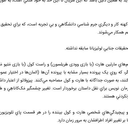
ور بوده). شايد به همين دليل باشد که اين سريال تا اين حد به خود متکي است، به طور
 کهنه کار و ديگري جرم شناسي دانشگاهي و بي تجربه است، که براي تحقيق 
هم همکار مي‌شوند.
يقات جنايي لوئيزيانا سابقه نداشته.
ماني که دو کارآگاه به نام‌هاي مارتين هارت (با بازی وودی هَریلسون) و راست کول (با بازی مَتیو 
۲، زماني که دو کارآگاه ديگر، که روي يک پرونده بسيار مشابه با پرونده آن‌ها (المان‌ها در اختيار ع
د، به صورت جداگانه با هارت و کول مصاحبه مي‌کنند. پيزولاتو از اعتبار دا
رمان نويس براي نقل داستان برخوردار است. تغيير چشمگير مَک‌کاناهِي و هَ
و پيچيدگي‌هاي شخصي هارت و کول بيننده را در هر قسمت پاي تلويزيو
بر تغيير افراد اطرافشان به مرور زمان دارد.