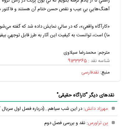
راستي تا از يادم نرفته بگويم که تي بون بِرنِت در رأس گروه 
آهنگ‌هايي بي عيب و نقص حسن ختام آن هستند و فاکتور 
ما) است، توانست به کيفيت اين آثار به طرز قابل توجهي بيفزاي
مترجم: محمدرضا سیلاوی
شناسه نقد :
9133365
منبع:
نقدفارسی
نقدهای دیگر "کاراگاه حقیقی"
مهرزاد دانش
: در این شب سیاهم...(درباره فصل اول سریال ک
بِن تراورس
: نقد و بررسی فصل دوم