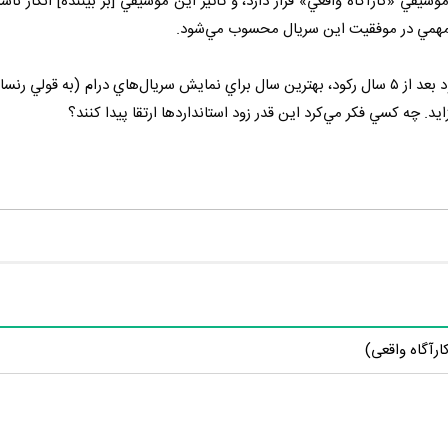
موسيقي «کارآگاه واقعي» قرار دارد، و تأثير اين موسيقي [بر بيننده] انکار ن
مهمي در موفقيت اين سريال محسوب مي‌شود.
«کارآگاه واقعي»، که در سالي نمايش داده شد که گفته مي‌شود بعد از ۵ سال رکود، بهترين سال براي نمايش سريال‌هاي درام (به
د. چه کسي فکر مي‌کرد اين قدر زود استانداردها ارتقا پيدا کنند؟
ارآگاه واقعی)