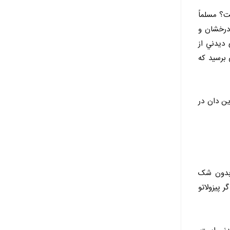
ت؟ مسلماً
 درخشان و
 ديدني از
 برسيد که
ين دان در
؟ چرا که نه! بدون شک
 پيزولاتو