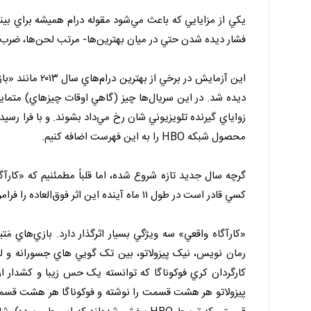
يکي از مزايايي که باعث مي‌شود مقوله درام هميشه براي بين
فشار ديده شدن حتي در ميان بهترين‌ها- مرتب لحن‌ها، ضرب 
ديده شد. در اين سريال‌ها چيز (گاهي اوقات چيزهاي) متما
محصول شبکه HBO را به اين فهرست اضافه کنيم.
گرچه سال جديد تازه شروع شده، اما قلباً مطمئنيم که «کارآ
کسي قادر است در طول ۱۱ ماه آينده اين اثر فوق‌العاده را فراموش کند؟ مطمئناً هر اتفاقي بيفتد، اين سريال جزء بهترين‌هاي پايان سال خواهد بود.
«کارآگاه واقعي» سه ويژگي بسيار اثرگذار دارد. بازي‌هاي مَ
رمان نويس، نيک پيزولاتو، بين تک گويي هاي جسورانه و ل
کارگردان کري فوکوناگا که توانسته يک حس زيبا و کشدار از 
پيزولاتو هر هشت قسمت را نوشته و فوکوناگا هر هشت قسمت 