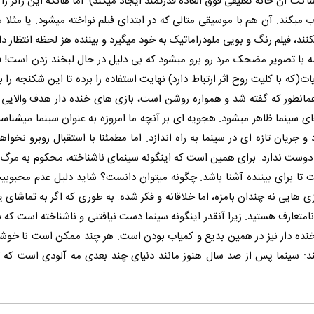
 آن خانه تعلیقی فوق العاده قدرتمند ایجاد میکند). اما هانکه این ژانر را
ب میکند. آن هم با موسیقی متالی که در ابتدای فیلم نواخته میشود. یا مثلا 
نند، فیلم رنگ و بویی ملودراماتیک به خود میگیرد و بیننده هز لحظه انتظار د
ه با تصویر مضحک مرد رو برو میشود که بی دلیل در حال لبخند زدن است! فی
که با کلیت روح اثر ارتباط دارد) نهایت استفاده را برده تا این شکنجه را بر
 همانطور که گفته شد و همواره روشن است، بازی های خنده دار هدف والایی ند
ای سینما ظاهر میشود. هجویه ای بر آنچه ما امروزه به عنوان سینما میشناسیم
و جریان تازه ای در سینما به راه اندازد. اما مطمئنا با استقبال روبرو نخواه
ت ندارد. برای همین است که اینگونه سینمای ناشناخته، محکوم به مرگ ا
ست تا برای بیننده آشنا باشد. چگونه میتوان دانست؟ شاید دلیل عدم محبوب
 هایی نه چندان بامزه، اما خلاقانه و فکر شده. به طوری که اگر به تماشای یک
متعارف هستید. زیرا آنقدر اینگونه سینما دست نیافتنی و ناشناخته است که ب
 خنده دار نیز در همین بدیع و کمیاب بودن است. هر چند ممکن است نا خوشا
کند: سینما پس از صد سال هنوز مانند دنیای چند بعدی مه آلودی است که