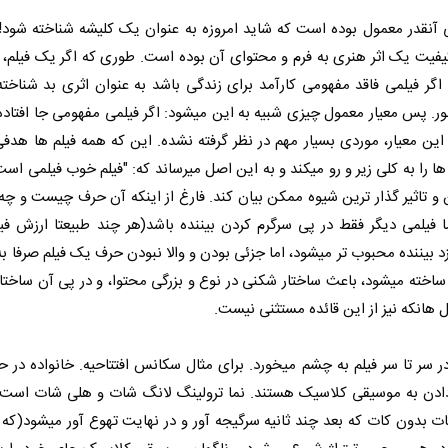
آنقدر معمول بوده است که شاید امروزه به عنوان یک کلیشه شناخته شود!
 کیفیت یک اثر هنری به فرم و محتوای آن بوده است. طوری که اگر یک فیلم، ه
ر فیلمی فاقد مفهومی کارآمد برای زندگی باشد به عنوان اثری بد شناخت
ینطور. پس معیار معمول چیزی شبیه به این میشود: اگر فیلمی مفهومی جا افتاده
ین معیار، موردی بسیار مهم در نظر گرفته نشده. این که همه فیلم ها هدفی 
 ها را به کلی زیر و رو میکند و به این اصل میرساند که: "فیلم خوب فیلمی است
 و تاثیر گذار ترین شیوه ممکن بیان کند. فارغ از اینکه آن حرف چیست و چ
 فیلمی دیگر فقط در پی سرگرم کردن بیننده باشد(هر چند طبیعتا ارزش فی
زد بیننده محبوب تر میشود، اما جزئی بودن و والا نبودن حرف یک فیلم صرفا به
اخته میشود، باعث ساختار شکنی در نوع و بزرگی محتوا، و در پی آن ساختا
ل هانکه نیز از این قائده مستثنی نیست.
ر تا سر فیلم به چشم میخورد. برای مثال سکانس افتتاحیه. خانواده در ح
دن به موسیقی کلاسیک هستند. نما ترولینگ لانگ شات و هلی شات است.
ت بدون کات که بعد چند ثانیه سرگیجه آور و در نهایت تهوع آور میشود(که 