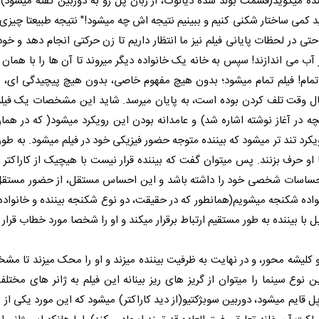
نده میگوید(قسمت بولد شده دیالوگ، از زبان پل رو به دوربین گفته میشود)
د کمی ساختار شکنی کنیم و ببینیم نتیجه اش چه میشود!" نتیجه طبیعتا چیز
تی در لحظات پایانی فیلم نیز ما انتظار داریم تا زن حرکتی انجام دهد و خو
ر آب می اندازند! سپس به خانه یک خانواده دیگر میروند تا آن ها را با همان
 تمام! فیلم تمام میشود؛ بدون هیچ مفهوم خاصی، بدون هیچ پیچیدگی ای،
 حال وقت تلف کردن بوده است، به پایان میرسد. شاید این مشخصات یک فیلم
نچه در آغاز نوشته اشاره شد) و عامدانه بودن این رویکرد میشود( که در ه
یکرد تند تر میشود که بیننده متوجه حضور فیزیکی خود در فیلم میشود. به طو
د با او حرف بزنند. پس میتوان گفت که بیننده قرار نیست با هیچیک از کاراکتر
، احساسات شخصی خود را داشته باشد و این احساس مستقل، از حضور مستقل 
واده شکنجه میشویم(همانطور که در حقیقت، دو نوع شکنجه بیننده و خانواده 
ا بیننده به طور مستقیم ارتباط برقرار میکند و او را شخصا مورد خطاب قرار
 کلیشه محور، و در نهایت به ظرفیت بیننده میزند و او را محک میزند تا مش
 نوع سینما را میتوان از گریز های ریز بینانه این فیلم به ژانر های مختل
ل قایم میشود، دوربین سوبژکتیو(از دید کاراکتر) میشود که این مورد یکی از 