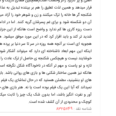
اصلی و پر کاربرد ژانر وحشت است(همچنین فضای تاریک و ساکت
قرار میدهد و همین لذت تعلیق را هم بر بیننده تبدیل به عذا
شکنجه گر ها خانه را ترک میکنند و زن و شوهر خود را آزاد میک
آن دو شکسته شود و برای غم پسرشان گریه کنند. اما در ادام
دست ریزه کاری ها کم ندارد و واضح است هانکه از این جزئیات(
شدید تر کند و باید اقرار کرد که در این مورد موفق میشود.
هجویه ای است بر آنچه همه روزه در سر تا سر دنیا بر پرده ه
اینکه این مهم ابعاد ناشناخته ای دارد که میتواند آشکار شود 
خوشایند نیست و هیچکس شکنجه ی حاصل از ترک عادت را دوس
تازه و نو پاست و مهم تر آنکه در ناخودآگاه شکل نگرفته ا
هانکه نیز همین ساختار شکنی ها و بازی های روانی باشد. بازی
های او بنشینید، مطمئن هستید که در حال تماشای یک فیلم نا
نمیداند که آیا این یک فیلم بوده است یا نه. هنر بازی های
آور و نفرت انگیز باشد، اما بدون شک یک چیز را ثابت می
کوچک و محدودی از آن کشف شده است.
شناسه نقد :
8325749