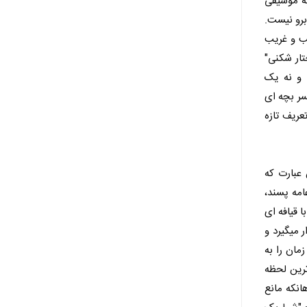
به موسیقی
برو نیست.
یب و غریب
تار شکنی"
 و نه یک
سر بچه ای
عریف تازه
 عبارت که
امه پسند،
 قیافه ای
 میگیرد و
مان را به
ترین لحظه
انکه مانع