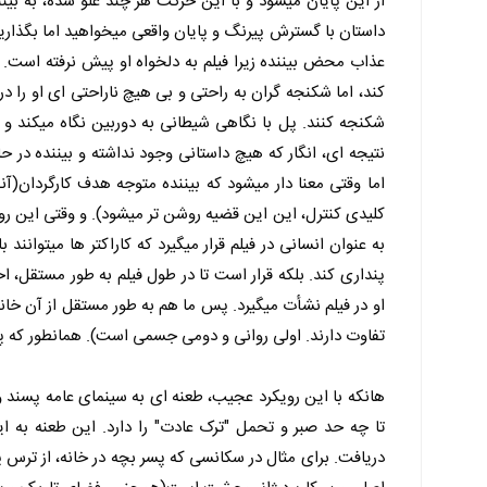
از این پایان میشود و با این حرکت هر چند غلو شده، به بین
داستان با گسترش پیرنگ و پایان واقعی میخواهید اما بگذاری
عذاب محض بیننده زیرا فیلم به دلخواه او پیش نرفته است. ح
کند، اما شکنجه گران به راحتی و بی هیچ ناراحتی ای او را د
شکنجه کنند. پل با نگاهی شیطانی به دوربین نگاه میکند و
نتیجه ای، انگار که هیچ داستانی وجود نداشته و بیننده در
اما وقتی معنا دار میشود که بیننده متوجه هدف کارگردان(آ
کلیدی کنترل، این این قضیه روشن تر میشود). و وقتی این رو
به عنوان انسانی در فیلم قرار میگیرد که کاراکتر ها میتوانن
پنداری کند. بلکه قرار است تا در طول فیلم به طور مستقل
او در فیلم نشأت میگیرد. پس ما هم به طور مستقل از آن خان
تفاوت دارند. اولی روانی و دومی جسمی است). همانطور که پل ب
هانکه با این رویکرد عجیب، طعنه ای به سینمای عامه پسند و
تا چه حد صبر و تحمل "ترک عادت" را دارد. این طعنه به این
دریافت. برای مثال در سکانسی که پسر بچه در خانه، از ترس پ