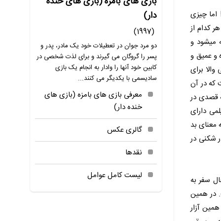
بازی های بامزه (بازی های خنده
 اما چیزی
دار)
ر کدام از
(1997)
ه میشود و
دو مرد جوان در تعطیلات خود یک مادر، پدر و
 و عمیق و
پسر را گروگان می گیرند و برای لذت شخصی در
کابین خود آنها را وادار به انجام یک بازی
والا برای
سادیسمی با یکدیگر می کنند...
 که در آن
معرفی بازی های بامزه (بازی های
ه قصدی در
خنده دار)
لمی دارای
 معنای بد
گالری عکس
ر شکنی در
نقدها
لیست کامل عوامل
ال سفر به
 در همین
همین آزار