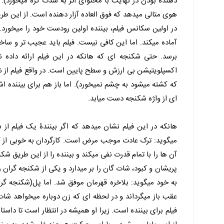
دهنده بودن در نهایت با محتوای اثر به شدت گره میخورد).
هوی متالی میدهد که فوق العاده آزار دهنده است. از این طریق
در اولین سکانس فیلم، بیننده اولین رودست خود را میخورد. ی
آماده میکند. اما این کافی نیست. فیلم باید عجیب تر و ساخ
برسد. حتی شکنجه ای که هانکه در این فیلم ارائه داده ن
اکسپلویتیشن بی ارزش و سطح پایین است. در واقع فیلم از
که کشته میشود به چشم نمیخورد). اما باز هم برای بیننده ا
ای از واژه شکنجه دست میابد.
هانکه در این فیلم نشان میدهد که اگر بینندۀ یک فیلم از
میگوید: ترک عادت موجب مرض است. کارگردان به خوبی از کلی
آن ها را با تمام قدرت نفی میکند و بیننده را از این طریق ش
پریشان و کبود، شات گان را بر میدارد و یکی از شکنجه گران
به خود میگوید: بلاخره قهرمان موفق شد. اما پل(شکنجه گر اص
عقب باز میگرداند و در لحظه ای که زن دوباره میخواهد شات
فیلم برای بیننده است. زیرا او همیشه در انتظار است تا داست