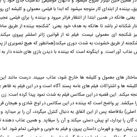
 در همین حین تیتراژ شروع میشود و ناگهان موسیقی کلاسیک جای خود را 
، بیننده از ابتدای کار متوجه میشود که ابدا با فیلمی معمولی و کلیشه ای رو
عنی هانکه در همین ابتدا از انتظار فراتر میرود و بیننده را برای فیلمی عج
تار شکنانه تر باشد تا هانکه به هدف خود یعنی: "شکنجه بیننده از طریق ساخ
یز شکنجه ای معمولی نیست. فیلم نه از قوانین ژانر اسلشر پیروی میکند
 شکجنه از طریق خشونت به شدت دوری میکند(همانطور که هیچ تصویری از پ
ش عذاب آور است. و اینگونه است که بیننده با دیدن بازی های خنده دار به ت
 ساختار های معمول و کلیشه ها خارج شود، عذاب میبیند. درست مانند این
شه ها و اشتراکات فیلم های عامه پسند آگاه است و در این فیلم به ظاهر ع
کنجه میکند. این قضیه در این سکانس فیلم به شدت نمود پیدا کرده است: زن با
 را میکشد. پر واضح است که بیننده در این سکانس در اوج شادی و هیجان قرار
لی) بلافاصله پس از این اتفاق به دنبال کنترل میگردد، آن را بر میدارد و ز
 گان را بردارد، او پیش دستی میکند و آن را میقاپد. و همین عذاب دهنده 
ان پیش برود و قهرمان داستان پیروز، و فیلم به خوبی و خوشی تمام شود. اما ه