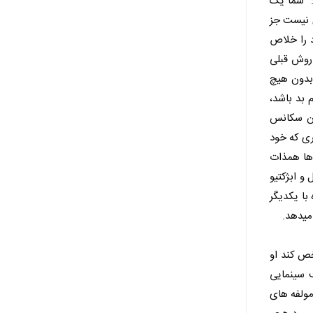
: "شما یک
ی نیست جز
د را خلاص
 روش قبلی
 بدون هیچ
 بد باشد،
مان سکانس
ری که خود
 ها همذات
و ابژکتیو
با یکدیگر
 میدهد.
خص کند او
ف سینمایی
مولفه های