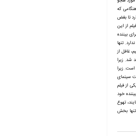
 مورد هجو
هنگامی که
ارد تا بغض
لم از این
ای بیننده
ارد. تنها
، غافل از
د شد. زیرا
ست. زیرا
یت سینمای
ی از فیلم
یننده خود
یند، تهوع
 تنها بخش