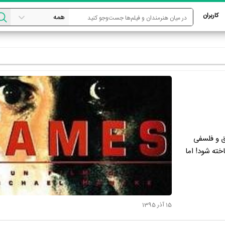
کاربران
ق و فلسفی
خته شود! اما
15 آذر 1395