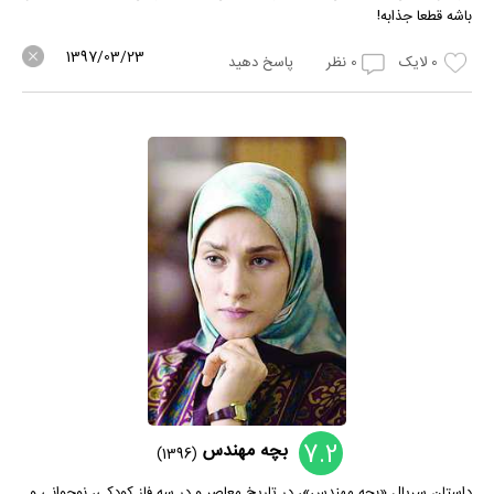
باشه قطعا جذابه!
1397/03/23
0
لایک
0
نظر
پاسخ دهید
7.2
بچه مهندس
(1396)
داستان سریال «بچه مهندس»، در تاریخ معاصر و در سه فاز کودکی، نوجوانی و