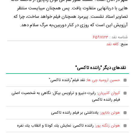
هایی با دربانهایی متفاوت یافت. پس همچنان می‎بایست منتظر
تصاویر استاد نشست. پیرمرد همچنان فیلم خواهد ساخت، چرا که
آرزویش این است که روزی در کنار دوربین،به مرگ سلام دهد.
شناسه نقد :
6597123
منبع:
کافه نقد
نقدهای دیگر "راننده تاکسی"
حسین ارومیه چی ها
: نقد فیلم"راننده تاکسی"
کیوان کثیریان
: رابرت دنیرو و تراویس بیکل: نگاهی به شخصیت اصلی
فیلم راننده تاکسی
هوتن باباپور
: یادداشتی بر فیلم راننده تاکسی
هوتن زنگنه پور
: راننده تاکسی: نمایش یك كودتا و انقلاب یك نفره