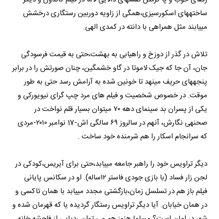
ساخته‎های اسکورسیزی،همگی از زاویه دوربین رستگاری درخشش
می‎یابند مثل همراهی با دانته در کمدی الهی.
تلاش در گذر از دوزخ و راهیابی به بهشت،حتی به قیمت فرسودگی
جان، آن جا که جیک لاموتا در گاو خشمگین، چنان صورتش را در برابر
پنجه‎های حریف می‎نهد تا خونین شده به آرامش رسد حتی به طور
موقت. در خصوص شخصیت و فیلم های مرد چپ گرای نیویورکی و
یکی از پسران بد سینمای دهه ۷۰ می‎توان بسیار قلم نواخت در
صحنه‎ی نگارش، آن‎هم در سالروز ۶۹ سالگی اش-17 نوامبر ۲۰۱۰-مردی
که سرانجام اسکار را هم شرمنده خود ساخت .
دیگر تراویس خود را راهبر جامعه می‎یابد،حتی برای آیریس،کودکی در
لجن زار فساد (با بازی جودی فاستر ۱۲ساله). او در سکانس پایانی
فیلم باز هم در تسلسل زمان،بازگشتی مجدد می‎یابد با همان تاکسی و
در همان خیابان. آیا دیگر تراویس رستگار گردیده یا که قهرمان شده و
شهر در امان است؟ مسلما هنوز هم می توان ردپایی از فاحشه خانه