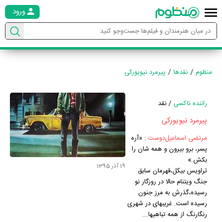
ورود
منظوم
نقدها
پیرمرد نیویورکی
راننده تاکسی
/ نقد
پیرمرد نیویورکی
مرتضی اسماعیل‌دوست
:
«آره
پسر، برو بیرون و همه شان را
بکش.»
19 آذر 1395
تراویس بیکل،قهرمان سابق
جنگ ویتنام حالا در روزگار نو
رسیده،گذرش به مرز جنون
رسیده است. غریبه‎ای در شهری
رنگارنگ از همه تباهی‎ها...