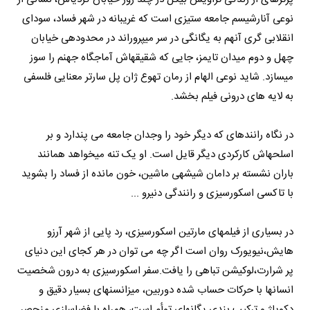
نوعی آنارشیسم جامعه ستیزی است که غریبانه در شهر فساد، سودای
انقلابی گری آن‎هم به یگانگی در سر می‎پروراند در محدوده‎ی خیابان
چهل و دوم میدان تایمز، جایی که شقیقه‎اش آماج‎گاه جهنم را سوز
می‎سازد. شاید نوعی الهام از رمان تهوع ژان پل سارتر معنایی فلسفی
به لایه های درونی فیلم بخشد.
در نگاه راننده‎ای که دیگر خود را وجدان جامعه می پندارد و بر
اسلحه‎اش کارکردی دیگر قایل است. او یک تنه می‎خواهد همانند
باران نشسته بر دامان شیشه‎ی ماشین، خون مانده از فساد را بشوید
با تاکسی اسکورسیزی و رانندگی دنیرو ...
در بسیاری از فیلم‎های مارتین اسکورسیزی، رد پایی از شهر آرزو
هایش،نیویورک روان است اگر چه می توان در هر کجای این دنیای
پر شرارت،لوکیشن تباهی را یافت.سفر اسکورسیزی به درون شخصیت
انسانها با حرکات حساب شده دوربین، میزانسن‎های بسیار دقیق و
دکوپاژ و ترکیب بندی یگانه‎ای توأم است، همراه با فضاسازی منحصر