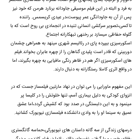
به فرد و البته در این فیلم موسیقی جاودانه برنارد هرمن که خود نیز
پس از آن به جاودانگی عمر پیوست،در عیدی کریسمس. راننده
تاکسی،تصویر سرکشی انسانی تنیده در انجمادی بی روح است که با
گلوله حفاظی می‎سازد بر رخنه‎ی تبهکارانه اجتماع‎.
اسکورسیزی بی‎پرده پای در رئالیسم شهری می‎نهد به همراهی چشمان
دوربینی که قادر است پلیدی گناهان را از چهره عابران بخواند.فیلم
های اسکورسیزی اگر هم در ظاهر رنگی مافیایی به چهره بگیرند، اما
در واقع اثری کاملا رستگارانه به دنبال دارند.
این مفهوم ماورایی را می توان در نهاد مارتین فیلمساز جست که در
انزوای کودکی به دلیل بیماری آسم، تنها خلوتش را در کلیسا پر
می‎نمود و به این دلبستگی در صدد بود که کشیش گردد،اما عشق
عمیق به سینما او را به وادی دانشکده فیلمسازی نیویورک کشانید.
درس‎های زندگی از سه گانه داستان های نیویورکی،حماسه گانگستری
رفقای خوب و پا گرفتن نفس‎های دالایی لاما در فیلم کاندون و دیگر