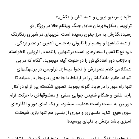
«آره پسر، برو بیرون و همه شان را بکش.»
تراویس بیکل،قهرمان سابق جنگ ویتنام حالا در روزگار نو
رسیده،گذرش به مرز جنون رسیده است. غریبه‎ای در شهری رنگارنگ
از همه تباهی‎ها و رهسپار با تابوتی به جنس آهنین در عصر بردگی.
درواقع تاکسی استعاره‎ای است بر تنهایی راننده در انزوایی ناخواسته.
او بازتاب دور افتادگی‎اش را در خلوت آینه می‎جوید، آن‎گاه که در بی
همکلامی کلام تصویرش را نجوا می‎سازد. تراویس در پرسه‎گی‎های
شبانه، عقیم ماندگی‎اش را در ارتباط با جامعه‎ی بی‎هنجار در می‎یابد تا
تنها راه عبور را در فریاد گلوله بجوید. تصویر شکسته یی از او در کنار
باجه تلفن و هنگام شنیدن جوابی منفی از معشوقه‎اش با حرکت آرام
دوربین به سمت راست هدایت می‎شود، بر یک نمای دور و انگاره‎ای
سوی هیچ. شاید دل‎سپاری و دوری از بتسی هم تنها بازی شیطنت
آمیزی باشد نزدش با دل‎های پوسیده!
پرتره‎ای از زندگی تراویس بیکل در چند روز خیابان گردی‎اش، نشانی از