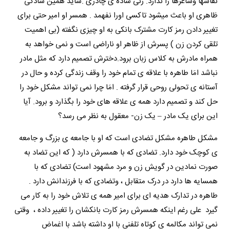
نقاشها وشاعرها را ندارد. زنی ساده ی چادری .شاید همین سادگی
ظاهری او باعث میشود تاکسی اورا نفهمد . همسر او امیر حتی برای
تغییر دادن رمز کارت مشترک بانکی به او چیزی نگفته (بی اهمیت
تلقی کردن زن ) پسرش از ظاهر او ناراضی است و نمی خواهد به
همراه مادرش به کلاس زبان برود.
دخترش تصمیم دارد که مثل مادر
نباشد امَا طاهره با علاقه ی تمام خود را وقف زندگی کرده و حال در
آستانه ی تحولی روحی قرار گرفته . امَا چرا نمی تواند مشکل خود را
حل کند و تصمیم دارد همه ی علاقه های خود را بگذارد و برود. آیا
این برای یک مادر – یک زن- معقول به نظر می رسد؟
مشکل طاهره مشکل تضادی است که او با جامعه ی بزرگ و جامعه
ی کوچک خود دارد. تضادی که با همسرش دارد ( که این تضاد به
صورت نمادین در گویش زن و مرد مشهود است) تضادی که با
همسایه ها دارد در درک متقابل ، وتضادی که با فرزندانش دارد .
طاهره در تدارک هدیه ای برای امیر همه ی تلاش خود را به کار می
گیرد علی رغم اینکه همسرش رمز کارت بانکشان را تغییر داده ، وقتی
نمی تواند مکالمه ی کوتاه تلفنی با او داشته باشد با اغماض