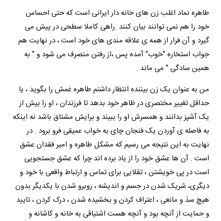
طاهره نماد اغلب زن های خانه دار ایرانی است که حتی احساس
خود را هم نمی توانند بیان کنند .
راهی کاملا سطحی در پیش می
گیرد و آن فرار از همه ی علاقه مندی های خود است ، در نهایت هم
جواب استخاره "خوب" آمده پس ،از رفتن منصرف می شود و " به
همین سادگی " می ماند .
من به عنوان یک زن بیننده انتظار داشتم طاهره غمش را بگوید ، یا
حداقل تغییر مختصری در ظاهر خود بدهد تا فرزندان ، او را بیش از
یک آشپز بدانند و همسرش او را ببیند و برایش مشتاق باشد نه اینکه
به فاصله ی آوردن یک فنجان چای به خواب عمیقی فرو برود . در
نهایت به این نتیجه می رسیم که مشکل طاهره و امیر فقدان عشق
است . آن ها عشق خود را از یاد برده اند چرا که عشق جستجویی
است در پی خویشتن ، تقلایی برای تماس و ارتباط واقعی با خود و
دیگری، شریک شدن در جسم و اندیشه ، روبرو شدن با یکدیگر بدون
هیچ سدَ و مانعی ، اعتراف کردن و بخشیده شدن ، درک کردن ، تایید
و حمایت از آنچه بود و آنچه هست اشتیاقی به خانه و کاشانه و