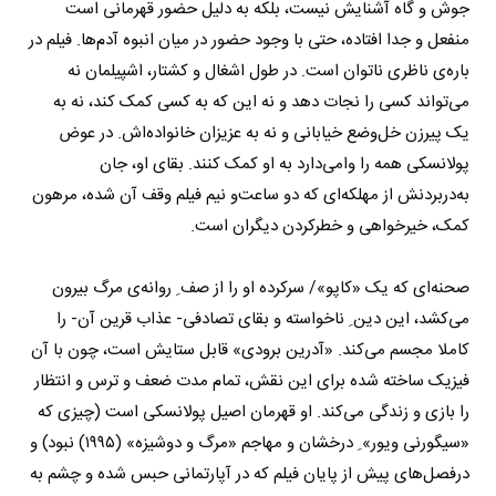
جوش و گاه آشنایش نیست، بلکه به دلیل حضور قهرمانی است
منفعل و جدا افتاده، حتی با وجود حضور در میان انبوه آدم‌ها. فیلم در
باره‌ی ناظری ناتوان است. در طول اشغال و کشتار، اشپیلمان نه
می‌تواند کسی را نجات دهد و نه این که به کسی کمک کند، نه به
یک پیرزن خل‌وضع خیابانی و نه به عزیزان خانواده‌اش. در عوض
پولانسکی همه را وامی‌دارد به او کمک کنند. بقای او، جان
به‌دربردنش از مهلکه‌ای که دو ساعت‌و نیم فیلم وقف آن شده، مرهون
کمک، خیرخواهی و خطرکردن دیگران است.
صحنه‌ای که یک «کاپو»/ سرکرده او را از صف ِ روانه‌ی مرگ بیرون
می‌کشد، این دین ِ ناخواسته و بقای تصادفی- عذاب قرین آن- را
کاملا مجسم می‌کند. «آدرین برودی» قابل ستایش است، چون با آن
فیزیک ساخته شده برای این نقش، تمام مدت ضعف و ترس و انتظار
را بازی و زندگی می‌کند. او قهرمان اصیل پولانسکی است (چیزی که
«سیگورنی ویور» ِ درخشان و مهاجم «مرگ و دوشیزه» (١٩٩٥) نبود) و
درفصل‌های پیش از پایان فیلم که در آپارتمانی حبس شده و چشم به