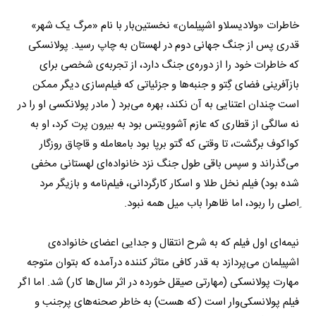
خاطرات «ولادیسلاو اشپیلمان» نخستین‌بار با نام «مرگ یک شهر»
قدری پس از جنگ جهانی دوم در لهستان به چاپ رسید. پولانسکی
که خاطرات خود را از دوره‌ی جنگ دارد، از تجربه‌ی شخصی برای
بازآفرینی فضای گِتو و جنبه‌ها و جزئیاتی که فیلم‌سازی دیگر ممکن
است چندان اعتنایی به آن نکند، بهره می‌برد ( مادر پولانکسی او را در
نه سالگی از قطاری که عازم آشوویتس بود به بیرون پرت کرد، او به
کواکوف برگشت، تا وقتی که گتو برپا بود بامعامله و قاچاق روزگار
می‌گذراند و سپس باقی طول جنگ نزد خانواده‌ای لهستانی مخفی
شده بود) فیلم نخل طلا و اسکار کارگردانی، فیلم‌نامه و بازیگر مرد
ِاصلی را ربود، اما ظاهرا باب میل همه نبود.
نیمه‌ای اول فیلم که به شرح انتقال و جدایی اعضای خانواده‌ی
اشپیلمان می‌پردازد به قدر کافی متاثر کننده درآمده که بتوان متوجه
مهارت پولانسکی (مهارتی صیقل خورده در اثر سال‌ها کار) شد. اما اگر
فیلم پولانسکی‌وار است (که هست) به خاطر صحنه‌های پرجنب و