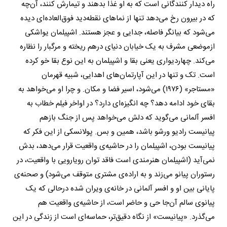
راه دیدار کنندگانی است که به او غذا بدهند و تیمارش کنند، آن‌چه
که در بیرون رخ می‌دهد تنها از نماهای نقطه‌دید فوق‌العاده‌ای دیده
می‌شود که بیانگر فاصله، جدایی و عجز هستند. اشپیلمان یواشکی
ازموضعی مشرف به یک خیابان دنیای درهم ریخته و مرگبار را نظاره
می‌کند. چهاردیواری یعنی بقا و اشپیلمان به این نوع بقا خو کرده
است. تک و تنها در این آپارتمان‌های اهدایی، شبیه قهرمان
«مستاجر» (١٩٧٦) می‌شود، اسیر فضا و مکان. و چرا او می‌خواهد به
بقای خود ادامه دهد؟ چه انگیزه‌ای دارد؟ در اواخر فیلم خطاب به
افسر آلمانی می‌گوید که دلش می‌خواهد پس از جنگ بازهم
پیانیست رادیو ورشو باشد، همین و بس. پولانسکی از این فکر که
پیانیست بودن، اشپیلمان را در حاشیه‌ی واقعیت قرار می‌دهد، بدش
نمی‌آید (اشپیلمان هنرمندی است فاقد توان رویارویی با واقعیت، در
رستوران پیانو می‌زند و به اراده‌ی مشتری متوقف می‌شود) و صحنه‌ی
پایانی بین او و افسر آلمانی در خانه‌ی ویران شده درحالی که یک
پیانوی سالم آن‌جا حی و حاضر است، از حاشیه‌ی واقعیت هم
می‌گذرد. «پیانیست» از نگاه دقیق‌تر، حماسه‌ای است از زندگی در این