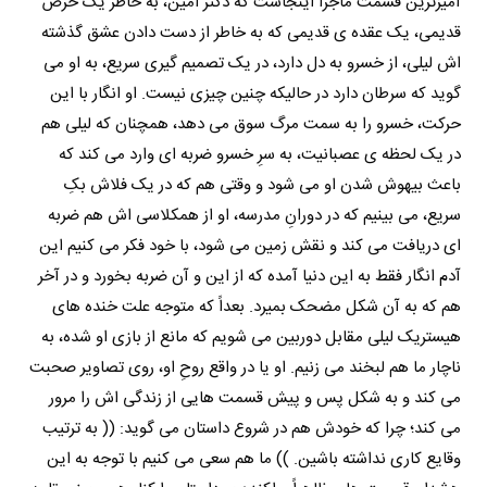
آمیزترین قسمت ماجرا اینجاست که دکتر امین، به خاطر یک حرص
قدیمی، یک عقده ی قدیمی که به خاطر از دست دادن عشق گذشته
اش لیلی، از خسرو به دل دارد، در یک تصمیم گیری سریع، به او می
گوید که سرطان دارد در حالیکه چنین چیزی نیست. او انگار با این
حرکت، خسرو را به سمت مرگ سوق می دهد، همچنان که لیلی هم
در یک لحظه ی عصبانیت، به سرِ خسرو ضربه ای وارد می کند که
باعث بیهوش شدن او می شود و وقتی هم که در یک فلاش بکِ
سریع، می بینیم که در دورانِ مدرسه، او از همکلاسی اش هم ضربه
ای دریافت می کند و نقش زمین می شود، با خود فکر می کنیم این
آدم انگار فقط به این دنیا آمده که از این و آن ضربه بخورد و در آخر
هم که به آن شکل مضحک بمیرد. بعداً که متوجه علت خنده های
هیستریک لیلی مقابل دوربین می شویم که مانع از بازی او شده، به
ناچار ما هم لبخند می زنیم. او یا در واقع روحِ او، روی تصاویر صحبت
می کند و به شکل پس و پیش قسمت هایی از زندگی اش را مرور
می کند؛ چرا که خودش هم در شروع داستان می گوید: (( به ترتیب
وقایع کاری نداشته باشین. )) ما هم سعی می کنیم با توجه به این