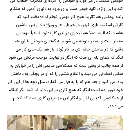
خودش شکلک در می آورد و خودش را “مُرده ی متحرک” خطاب می
کند و این واژه، کلید خوبی ست برای ورود به دنیای آدمی که هنگامِ
زنده بودنش هم تقریباً هیچ کار مهمی انجام نداد؛ دقت کنید که
کارش اسکیت بازی کردن در خیابان ها و ویراژ دادن بین ماشین
هاست که البته اصلاً هم تبحری در این کار ندارد. ظاهراً مهندس
معمار است و بعدتر متوجه می شویم به گفته ی خودش با آن همه
دقتی که در ساختن خانه اش به کار بُرده، باز هم یک جای کار می
لنگد که همان پله ای ست که انگار در نهایت موجب مرگش می شود.
از همه جالب تر وقتی ست که همکلاسی قدیمی اش را در خیابان به
شکلی تصادفی می بیند و انتقامِ مُشتی را که او در بچگی به دماغش
زده، می گیرد و بعد هم که پا به فرار می گذارد، مثل بچه ها از این کار
خود ذوق زده است انگار که هیچ کاری در این دنیا نداشته مگر انتقام
از همکلاسی قدیمی اش و انگار این مهمترین کاری ست که انجام
می دهد.