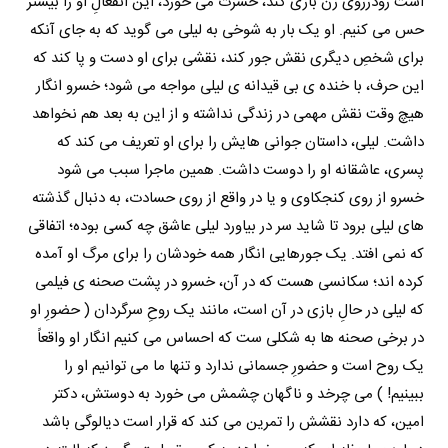
است رودرروی زن بازی کند، حسرت می خورد، این انفعالِ او را بیشتر
حس می کنیم. او یک بار به شوخی به لیلی می گوید که به جای آنکه
برای شخصِ دیگری نقش جور کند، نقشی برای او دست و پا کند که
این حرف، با خنده ی بی قیدانه ی لیلی مواجه می شود؛ خسرو انگار
هیچ وقت نقش مهمی در زندگی نداشته و از این به بعد هم نخواهد
داشت. لیلی، داستان جوانی هایش را برای او تعریف می کند که
پسری، عاشقانه او را دوست داشت. همین ماجرا سبب می شود
خسرو از روی کنجکاوی و یا در واقع از روی حسادت، به دنبال گذشته
های لیلی برود تا شاید سر در بیاورد لیلی عاشق چه کسی بوده؛ اتفاقی
که نمی افتد. یک جورهایی انگار همه خودشان را برای مرگ او آمده
کرده اند؛ سکانسی هست که در آن، خسرو در پشت صحنه ی فیلمی
که لیلی در حالِ بازی در آن است، مانند یک روحِ سرگردان ( حضورِ او
در برخی صحنه ها به شکلی ست که احساس می کنیم انگار او واقعاً
یک روح است و حضورِ جسمانی ندارد و تنها ما می توانیم او را
ببینیم! ) می چرخد و ناگهان چشمش می خورد به دوستش، دکتر
امین، که دارد نقشش را تمرین می کند که قرار است دیالوگی باشد