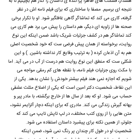
هشدار، قسمت های ظاهراً پراکنده ی داستان را کنار هم بچینیم تا به
نتیجه ای برسیم. مصفا با ساختاری که برای فیلم نامه اش در نظر
گرفته، کاری می کند که تماشاگر گاهی غافلگیر شود. او با تکرار برخی
صحنه ها از زاویه ای دیگر، هم داستان را پیش می برد هم کاری می
کند تماشاگر هم در کشف جزئیات شریک باشد ضمن اینکه این نوع
روایت، برخواسته از همان پیش فرضی ست که خود شخصیت اصلی
هم به آن اذعان کرده ( به ترتیب وقایع کار نداشته باشین. ) و این
شکلی ست که منطق این نوع روایت هم درست از آب در می آید. اما
با مکث روی جزئیاتِ فیلم نامه، با نقطه های کم رمقی مواجه می
شویم که اجازه نمی هند فیلم بیشتر خودش را نشان بدهد. یکی از
این نقاط، شخصیت دکتر امین است که یکی از اضلاع مثلث عشقی
حساب می شود. او که بعد از سال ها از خارج برگشته، با مادر پیر و
بهانه گیرش زندگی می کند. مادری که برای اینکه دچار آلزایمر نشود،
متن هایی را از روی کتب مختلف، در لپ تاپش تایپ می کند که
جلوتر، از همین نکته برای پیشبرد داستان استفاده می شود.
شخصیتِ او در طول کار چندان پر رنگ نمی شود، ضمنِ اینکه