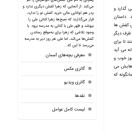
پسرکی به نام علی کفش‌های خواهرش را گم
می‌کند. از آنجایی که زهرا کفش دیگری ندارد و
ی گذارد و
پدر هم توانایی مالی خرید کفش نو را ندارد،
د.
داستان
قرار می‌گذارند که صبح‌ها زهرا کتانی علی را
زی کفش ها
بپوشد و ظهر علی با کتانی به مدرسه برود. با
وجود تلاشی که زهرا برای به‌موقع رساندن
 طرف دیگر
کفش‌ها می‌کند، اما علی هر روز دیر به مدرسه
د تا برای
می‌رسد تا این که...
نه می آید
معرفی بچه‌های آسمان
وز خوب و
 هایش می
گالری عکس
انگونه که
گالری ویدیو
نقدها
لیست کامل عوامل