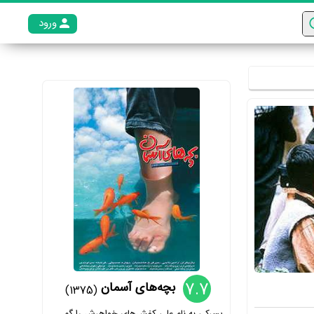
ورود
عضو م
7.7
بچه‌های آسمان
(1375)