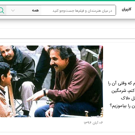
کاربران
 که وقتی آن را
کنم، شرمگین
ثل «لاک
 را بیاموزیم؟
06 آبان 1396