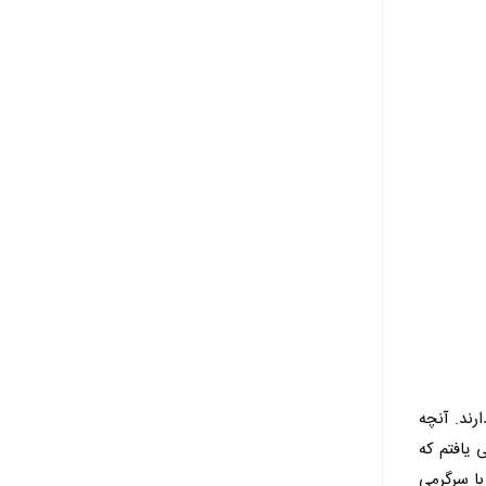
رند. آنچه
 یافتم که
با سرگرمی