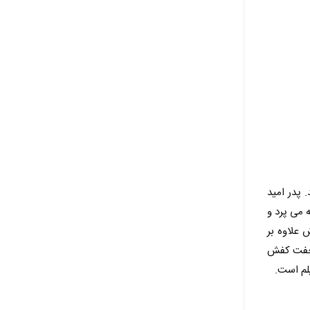
 پدر امید
 می پرد و
 علاوه بر
ک جفت کفش
لم است.