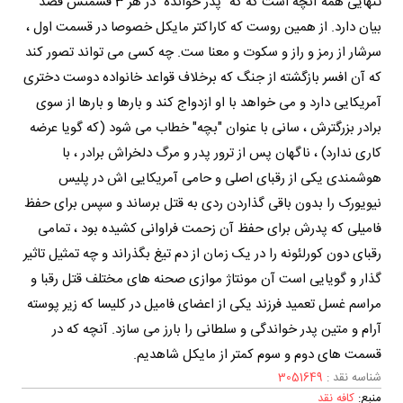
تنهایی همه آنچه است که که "پدر خوانده" در هر 3 قسمتش قصد
بیان دارد. از همین روست که کاراکتر مایکل خصوصا در قسمت اول ،
سرشار از رمز و راز و سکوت و معنا ست. چه کسی می تواند تصور کند
که آن افسر بازگشته از جنگ که برخلاف قواعد خانواده دوست دختری
آمریکایی دارد و می خواهد با او ازدواج کند و بارها و بارها از سوی
برادر بزرگترش ، سانی با عنوان "بچه" خطاب می شود (که گویا عرضه
کاری ندارد) ، ناگهان پس از ترور پدر و مرگ دلخراش برادر ، با
هوشمندی یکی از رقبای اصلی و حامی آمریکایی اش در پلیس
نیویورک را بدون باقی گذاردن ردی به قتل برساند و سپس برای حفظ
فامیلی که پدرش برای حفظ آن زحمت فراوانی کشیده بود ، تمامی
رقبای دون کورلئونه را در یک زمان از دم تیغ بگذراند و چه تمثیل تاثیر
گذار و گویایی است آن مونتاژ موازی صحنه های مختلف قتل رقبا و
مراسم غسل تعمید فرزند یکی از اعضای فامیل در کلیسا که زیر پوسته
آرام و متین پدر خواندگی و سلطانی را بارز می سازد. آنچه که در
قسمت های دوم و سوم کمتر از مایکل شاهدیم.
شناسه نقد :
3051649
منبع:
کافه نقد