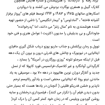
"برباد رفته" و "کازابلانکا" را هنرپیشگان و ستاره هایش همچون
کلارک گیبل و همفری بوگارت بردوش می کشند و یا دروکردن
اسکارهای سالهای 1975 و 1983 و 1996 توسط فیلم های "پرواز برفراز
آشیانه فاخته" ، "آمادئوس" و "بیمار انگلیسی" را ناشی از حضور تهیه
کننده هوشمندی به نام "سال زنتز" می دانند، اما "پدرخوانده"
جاودانگی و بی بدیلیش را مدیون اکثریت ا عوامل هنری و فنی خود
است .
نوول و رمان پرکشش و جذاب ماریو پوزو درباب شکل گیری مافیای
ایتالیایی در نیویورک و چالش های قدرتی درون و برون آن یک دهه
قبل از اینکه سرجئو لئونه "روزی روزگاری در آمریکا" را بسازد ،
کارگردانی آوانگارد و غیر کلاسیک فرانسیس فورد کاپولا که از نسل
جدید و آغازگر دوران نوین هالیوود در دهه 70 بود ، موسیقی به یاد
ماندنی نینو روتا که ایتالیایی محض است و یادآور رئالیسم ترحم
ناپذیر و خشن فدریکو فللینی ( آنچنان در یادها هست که بسیار حتی
بدون دیدن فیلم آن را تکرار می کنند) ، فیلمبرداری درخشان و سایه
روشن گوردون ویلیس که در زمان خود کمتر کسی آن را درک کرد(