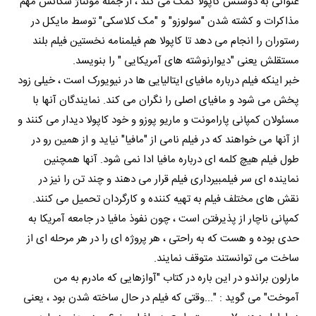
عنوانی به دوستش کاپولا کمک می کند ، از جمله مونتاژ سکانس مهم
مذاکرات و کشته شدن "سولوزو" و "مک کلاسکی" توسط مایکل در
رستوران را انجام می دهد تا کاپولا هم فیلمنامه نخستین فیلم بلند
مستقلش یعنی "دیوارنوشته های آمریکایی " را بنویسد.
خبر اینکه فیلم درباره مافیای ایتالیایی ها در نیویورک است ، خیلی زود
پخش می شود و مافیای اصلی را نگران می کند. نمایندگان آنها با
مسئولان کمپانی پارامونت و ماریو پوزو و خود کاپولا دیدار می کنند و
از آنها می خواهند که در فیلم نامی از "مافیا" نیاید و از همین رو در
طول فیلم هیچ کلمه ای درباره مافیا ادا نمی شود. آنها همچنین
نماینده ای سر فیلمبیرداری فیلم قرار می دهند و چند تن را نیز در
نقش های مختلف فیلم به تهیه کننده و کارگردان تحمیل می کنند.
کمپانی ناچار از پذیرفتن است ، چون نفوذ مافیا در جامعه آمریکا به
حدی بوده و هست که به راحتی ، هر پروژه ای را در هر مرحله ای از
ساخت می توانستند متوقف نمایند.
مارلون براندو در این باره در کتاب "آوازهایی که مادرم به من
آموخت" می گوید : "...وقتی که فیلم در حال ساخته شدن بود ، یعنی