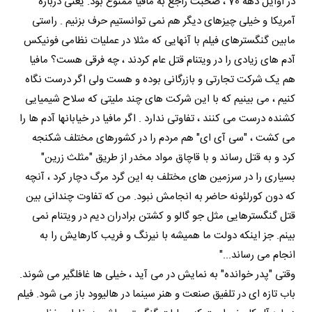
در اوایل دهه 70 ، صحبت راجع به مافیا ممنوع بود. یعنی درباره
آمریکا و خیلی چیزهای دیگر هم نمی توانستیم حرف بزنیم . راستی
مابین گنگسترهای فیلم با آنهایی که مثلا در عملیات نظامی فونیکس
آدم های زیادی را در ویتنام قتل عام کردند ، چه فرقی هست؟ مافیا
هم یک شرکت تجارتی و بازرگانی بوده و هست ولی اگر درست نگاه
کنیم ، می بینیم که با این شرکت های چند ملیتی که سلاح شیمیایی
کشنده درست می کنند ، تفاوتی ندارد . اگر مافیا در خیابانها آدم ها را
می کشت ، "سی آی ای" هم مردم را در کشورهای مختلف شکنجه
کرد و به قتل رساند و با قاچاق مواد مخدر از طریق "مثلث زرین"
بسیاری را در سرزمین های مختلف به این گرد مرگ دچار کرد ، آنچه
که دون کورلئونه حاضر به انجامش نبود. من که تفاوت چندانی بین
قتل گنگسترهایی مثل جو گالو و کشتن برادران دیم در ویتنام نمی
بینم. جز اینکه دولت ما همیشه با نیرنگ و فریب کارهایش را به
انجام می رساند..."
وقتی "پدر خوانده" به نمایش در می آید ، خیلی ها غافلگیر می شوند.
باب تازه ای در تلفیق صنعت و هنر سینما در هالیوود باز می شود. فیلم