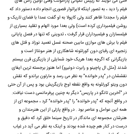
حتی می گویند که رییس کمپانی پارامونت وقتی اولین راش های
فیلم را دید ، به تصور اینکه لابراتوار قصوری انجام داده دستور داد که
فیلم را مجددا ظاهر کنند ولی کاپولا به او گفت عمدا با فضای تاریک و
روشن فیلمبرداری کرده است) ولی بعدا مورد الهام و تقلید بسیاری از
فیلمسازان و فیلمبرداران قرار گرفت ، تدوینی که تنها در فصل پایانی
فیلم با برش های موازی مابین صحنه غسل تعمید نوزاد و قتل های
زنجیره ای رقبای دون کورلئونه شاهکاری از هنر مونتاژ است و
بازیگرانی که اگرچه بعدا هریک خود شمایلی از بازیگری قرن بیستم
شدند (مثل ال پاچینو و رابرت دونیرو) اما هنوز برجسته ترین ایفای
نقششان در "پدر خوانده" به نظر می رسد و مارلون براندو که نقش
دون ویتو کورلئونه به واقع نقطه اوج بازیگریش بود و پس از آن حتی
در "آخرین تانگو در پاریس" دیگر به چنین پرفرمانسی دست نیافت.
در واقع آنچه که "پدر خوانده" را "پدر خوانده" کرد ، مجموعه ای از
همه این عوامل و عناصر بود . در واقع پازلی از این هنرمندان و
هنرشان مجموعه ای ماندگار در تاریخ سینما خلق کرد که دقیق و
درست در کنار هم چیده شده بودند و اینک به نظر می آید در غیاب