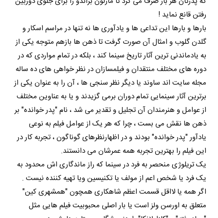
که پدرتان هر بار صرف می کرد تا مارلون براندو را برای جلوی دوربین
رفتن قانع نماید !
بارها و بارها این تداعی ها و یادآوری ها نه تنها در مراسم اسکار و
گلدن گلوب و امثال آن صورت گرفت تا ذهن ها بازهم متوجه یکی از
به یادماندنی ترین آثار تاریخ سینما کند ، بلکه در تمام مواردی که در
دوره های مختلف منتقدان و فیلمسازان در نظر خواهی های ده ساله
مجله سایت اند ساوند یا دیگر نظر سنجی ها ، آن را به عنوان یکی از
برترین آثار سینمایی تمام دوران برمی گزیدند و یا به عناوین مختلف
از عوامل و هنرمندان آن تجلیل و تقدیر می شد ، نام "پدر خوانده" بر
ذهن ها نقش می بست ، چرا که هر یک از عوامل فیلم به نوعی
یادآور "پدر خوانده" بودند و در اظهارنظرهای گوناگون ، تجربه کار در
این فیلم را بهترین تجربه همه عمرشان می دانستند.
یک تریلوژی منحصر به فرد در سینما که راز ماندگاری اش محدود به
یک فرد یا شخص اعم از مولف یا تکنیسین ویا تهیه کننده نیست .
اگر همه یا لااقل قسمت اعظم شاهکاری همچون "همشهری کین"
متعلق به اورسن ولز است یا بار اصلی محبوبیت فیلم هایی مثل