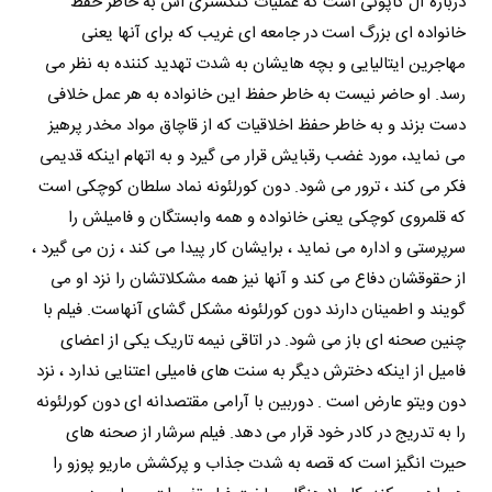
درباره آل کاپونی است که عملیات گنگستری اش به خاطر حفظ
خانواده ای بزرگ است در جامعه ای غریب که برای آنها یعنی
مهاجرین ایتالیایی و بچه هایشان به شدت تهدید کننده به نظر می
رسد. او حاضر نیست به خاطر حفظ این خانواده به هر عمل خلافی
دست بزند و به خاطر حفظ اخلاقیات که از قاچاق مواد مخدر پرهیز
می نماید، مورد غضب رقبایش قرار می گیرد و به اتهام اینکه قدیمی
فکر می کند ، ترور می شود. دون کورلئونه نماد سلطان کوچکی است
که قلمروی کوچکی یعنی خانواده و همه وابستگان و فامیلش را
سرپرستی و اداره می نماید ، برایشان کار پیدا می کند ، زن می گیرد ،
از حقوقشان دفاع می کند و آنها نیز همه مشکلاتشان را نزد او می
گویند و اطمینان دارند دون کورلئونه مشکل گشای آنهاست. فیلم با
چنین صحنه ای باز می شود. در اتاقی نیمه تاریک یکی از اعضای
فامیل از اینکه دخترش دیگر به سنت های فامیلی اعتنایی ندارد ، نزد
دون ویتو عارض است . دوربین با آرامی مقتصدانه ای دون کورلئونه
را به تدریج در کادر خود قرار می دهد. فیلم سرشار از صحنه های
حیرت انگیز است که قصه به شدت جذاب و پرکشش ماریو پوزو را