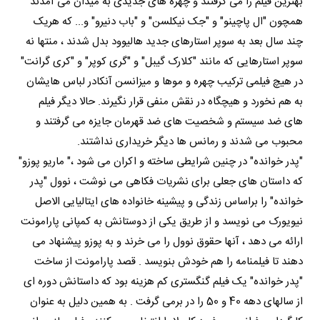
بهترین فیلم را می گرفتند و چهره های جدیدی به میدان می آمدند
همچون "ال پاچینو" و "جک نیکلسن" و "باب دنیرو" و... که هریک
چند سال بعد به سوپر استارهای جدید هالیوود بدل شدند ، منتها نه
سوپر استارهایی که مانند "کلارک گیبل" و "گری کوپر" و "کری گرانت"
در هیچ فیلمی ترکیب چهره و موها و میزانسن آنکادر لباس هایشان
به هم نخورد و هیچگاه در نقش منفی قرار نگیرند. حالا دیگر فیلم
های ضد سیستم و شخصیت های ضد قهرمان جایزه می گرفتند و
محبوب می شدند و رمانس ها دیگر خریداری نداشتند.
"پدر خوانده" در چنین شرایطی ساخته و اکران می شود ،" ماریو پوزو"
که داستان های جعلی برای نشریات فکاهی می نوشت ، نوول "پدر
خوانده" را براساس زندگی و پیشینه خانواده های ایتالیایی الاصل
نیویورک می نویسد و از طریق یکی از دوستانش به کمپانی پارامونت
ارائه می دهد ، آنها حقوق نوول را می خرند و به پوزو پیشنهاد می
دهند تا فیلمنامه را هم خودش بنویسد . قصد پارامونت از ساخت
"پدر خوانده" یک فیلم گنگستری کم هزینه بود که داستانش دوره ای
از سالهای دهه 40 و 50 را در برمی گرفت . به همین دلیل به عنوان