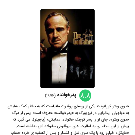
8.8
پدرخوانده
(1972)
«دون ویتو کورلئونه» یکی از روسای پرقدرت مافیاست که به خاطر کمک هایش
به مهاجران ایتالیایی در نیویورک به «پدرخوانده» معروف است. پس از مرگ
«دون ویتو»، جای او را پسر کوچک خانواده، «مایکل» (پاچینو)، می گیرد که
پیش از این علاقه ای به فعالیت های غیرقانونی خانواده اش نداشته است.
«مایکل» خیلی زود با یک سری قتل و کشتار و پس از تصفیه ی خرده حساب