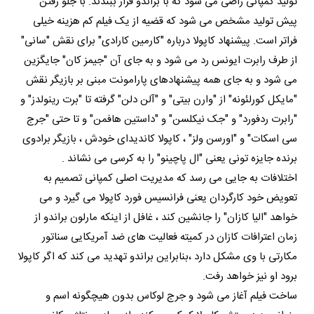
تولید کمپانی راضی می شود که با براندو قرار ببندند. با جلو رفتن
پیش تولید مشخص می شود که قضیه از یک فیلم کم هزینه خیلی
فراتر است. پیشنهاد کاپولا درباره "کارمین کارادی" برای نقش "سانی"
از طرف رابرت ایونس رد می شود و به جای آن "جیمز کان" جایگزین
می شود و به جای همه پیشنهادهای پارامونت مبنی بر بازیگر نقش
"مایکل کورلئونه" از "وارن بیتی" و "آلن دلن" گرفته تا "برت رینولدز" و
"رابرت ردفورد" و "جک نیکلسن" و "داستین هافمن" و تا حتی "جرج
سی اسکات" و "اورسن ولز" ، کاپولا کاندیدای خودش ، بازیگر برادوی
برنده جایزه تونی یعنی "ال پاچینو" را به کرسی می نشاند .
اختلافات به جایی می رسد که مدیریت اصلی کمپانی تصمیم به
تعویض خود کارگردان یعنی فرانسیس فورد کاپولا می گیرد و می
خواهد "الیا کازان" را جانشین کند ، غافل از اینکه مارلون براندو از
زمان اعترافات کازان در کمیته فعالیت های ضد آمریکایی سناتور
مکارتی با وی مشکل دارد ،بنابراین براندو تهدید می کند که اگر کاپولا
برود او نیز خواهد رفت.
ساخت فیلم آغاز می شود و جرج لوکاس بدون هیچگونه اسم و