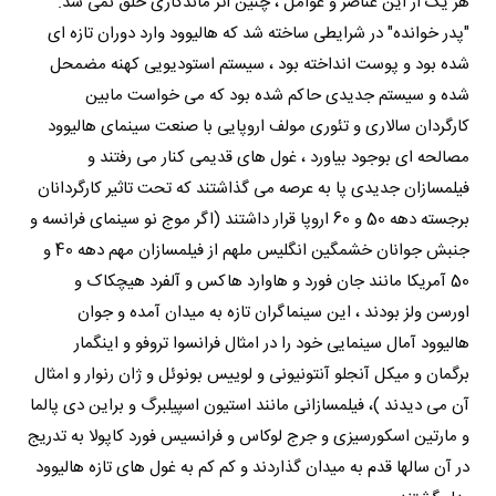
هر یک از این عناصر و عوامل ، چنین اثر ماندگاری خلق نمی شد.
"پدر خوانده" در شرایطی ساخته شد که هالیوود وارد دوران تازه ای
شده بود و پوست انداخته بود ، سیستم استودیویی کهنه مضمحل
شده و سیستم جدیدی حاکم شده بود که می خواست مابین
کارگردان سالاری و تئوری مولف اروپایی با صنعت سینمای هالیوود
مصالحه ای بوجود بیاورد ، غول های قدیمی کنار می رفتند و
فیلمسازان جدیدی پا به عرصه می گذاشتند که تحت تاثیر کارگردانان
برجسته دهه 50 و 60 اروپا قرار داشتند (اگر موج نو سینمای فرانسه و
جنبش جوانان خشمگین انگلیس ملهم از فیلمسازان مهم دهه 40 و
50 آمریکا مانند جان فورد و هاوارد هاکس و آلفرد هیچکاک و
اورسن ولز بودند ، این سینماگران تازه به میدان آمده و جوان
هالیوود آمال سینمایی خود را در امثال فرانسوا تروفو و اینگمار
برگمان و میکل آنجلو آنتونیونی و لوییس بونوئل و ژان رنوار و امثال
آن می دیدند )، فیلمسازانی مانند استیون اسپیلبرگ و براین دی پالما
و مارتین اسکورسیزی و جرج لوکاس و فرانسیس فورد کاپولا به تدریج
در آن سالها قدم به میدان گذاردند و کم کم به غول های تازه هالیوود