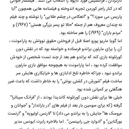
کارگردان ، فرانسیس فورد کاپولا را انتخاب می کنند . فیلمساز جوانی
که در کنار راجر کورمن تجربه اندوخته و فیلمنامه هایی همچون "آیا
پاریس می سوزد؟" و "انعکاس در چشم طلایی" را نوشته و چند فیلم
نه چندان معروف هم از جمله "حالا تو پسر بزرگی هستی" (1967) و
"مردم باران" (1969) را هم ساخته بود.
اما گویا ماریو پوزو اصلا قبل از فروختن حقوق نوولش به پارامونت ،
آن را برای مارلون براندو فرستاده و خواسته بود که در نقش دون
کورلئونه بازی کند که براندو هم بعد از چند تست شخصی از خودش
موافقت کرده بود ، اما پارامونت به هیچوجه موافق بازی مارلون
براندو نبود ، چراکه خاطره تلخ ادابازی ها و خرابکاری هایش سر
ساخت فیلم "شورش در کشتی بونتی" را به خاطر داشت که باعث ضرر
هنگفتی بر کمپانی شده بود.
خیلی ها برای نقش دون کورلئونه کاندیدا بودند ، از "فرانک سیناترا"
گرفته (که برای سومین بار بعد از فیلم های "در بارانداز" و "جوانان و
عروسک ها" جایش را به براندو می داد) تا "لارنس اولیویه" و "ارنست
بورگناین" و "ادوارد جی رابینسن" . اما بالاخره رابرت ایونس مدیر