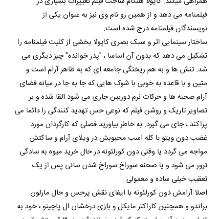
همراهی میکند. کاپولا هنگام ساخت فیلم تغییرات بسیاری در
فیلمنامه می دهد و از همین رو نام وی نیز به عنوان یکی از
نویسندگان فیلمنامه درج شده است.
ساختار سینمایی اثر و سبک بصری کاپولا بخشی از کلیت فیلمنامه را
تشکیل می دهد که بدون آن اساسا ، "پدر خوانده" چیز دیگری می
شد. تنش ها و به هم ریختگی جامعه ای که به ظاهر آرام است و
متین و با قاعده به خوبی با شوک هایی که جا به جا در میانه فضای
آرام صحنه ها و حرکات نرم دوربین جاری می شود القا شده و بر
تصاویر تاریک و روشن فیلم که نوعی حس تهدید کنندگی را دائما می
پراکند ، جای می گیرد. به خاطر بیاورید فصلی که کارگردان مورد
غضب دون ویتو با کله اسب محبوبش در ویلای آرام و ساکتش
مواجه می گردد یا وقتی دون کورلئونه در حال خرید میوه به سادگی
ترور می شود و یا صحنه سوراخ سوراخ شدن سانی پس از یک
تعقیب خیلی ساده و معمولی .
اصلا آرامش دون کورلئونه با ایفای نقش پرحس و حال مارلون
براندو و همچنین کاراکتر مایکل و بازی درخشان ال پاچینو ، خود به