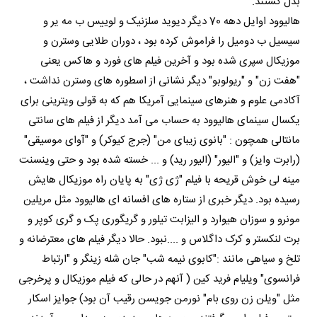
بدل گشتند.
هالیوود اوایل دهه 70 دیگر دیوید سلزنیک و لوییس ب مه یر و
سیسیل ب دومیل را فراموش کرده بود ، دوران طلایی وسترن و
موزیکال سپری شده بود و آخرین فیلم های فورد و هاکس یعنی
"هفت زن" و "ریولوبو" دیگر نشانی از اسطوره های وسترن نداشت ،
آکادمی علوم و هنرهای سینمایی آمریکا هم که به قولی ویترینی برای
یکسال سینمای هالیوود به حساب می آمد دیگر از فیلم های سانتی
مانتالی همچون : "بانوی زیبای من" (جرج کیوکر) و "آوای موسیقی"
(رابرت وایز) و "الیور" (الیور رید) و ... خسته شده بود و حتی وینسنت
مینه لی خوش قریحه با فیلم "ژی ژی" به پایان راه موزیکال هایش
رسیده بود. دیگر خبری از ستاره های افسانه ای هالیوود مثل مریلین
مونرو و سوزان هیوارد و الیزابت تیلور و گریگوری پک و گری کوپر و
برت لنکستر و کرک داگلاس و ....نبود. حالا دیگر فیلم های معترضانه و
تلخ و سیاهی مانند :"کابوی نیمه شب" جان شله زینگر و "ارتباط
فرانسوی" ویلیام فرید کین ( آنهم در حالی که فیلم موزیکال و پرخرجی
مثل "ویلن زن روی بام" نورمن جویسن رقیب آن بود) جوایز اسکار