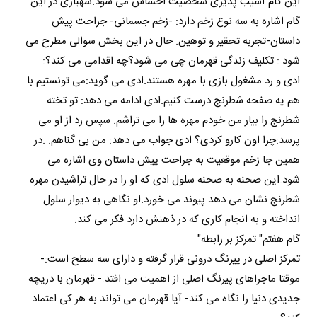
این گام آسیب پذیری شخصیت احساس می شود.شهبازی در این
گام اشاره به سه نوع زخم دارد: -زخم جسمانی- جراحت پیش
داستان-تجربه تحقیر و توهین. حال در این بخش سوالی مطرح می
شود : تکلیف زندگی قهرمان چی می شود؟چه اقدامی می کند؟:
ادی و رد مشغول بازی با مهره هستند.ادی می گوید:می تونستیم با
هم یه صفحه شطرنج درست کنیم.ادی ادامه می دهد: تو تخته
شطرنج را بیار من خودم مهره ها را می تراشم. سپس رد از او می
پرسد:چرا اون کارو کردی؟ ادی جواب می دهد: من بی گناهم. .در
همین جا زخم موقعیت به جراحت پیش داستان وی اشاره می
شود.این صحنه به صحنه سلول ادی که او را در حال تراشیدن مهره
شطرنج نشان می دهد پیوند می خورد.او نگاهی به دیوار سلول
انداخته و به انجام کاری که در ذهنش دارد فکر می کند.
گام هفتم" تمرکز بر رابطه"
تمرکز اصلی در پیرنگ درونی قرار گرفته و دارای سه سطح است:-
موقتا ماجراهای پیرنگ اصلی از اهمیت می افتد.- قهرمان با دریچه
جدیدی دنیا را نگاه می کند- آیا قهرمان می تواند به هر کی اعتماد