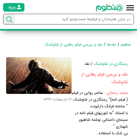
ورود
منظوم
نقدها
نقد و بررسی فیلم رهایی از شاوشنک
رستگاری در شاوشنک
/ نقد
نقد و بررسی فیلم رهایی از
شاوشنک
مجید رحمانی
:
عناصر روایی در فیلم
( فیلم نامه)" رستگاری در شاوشنک
19 اردیبهشت 1396
" ساخته فرانک دارابونت
با استناد "به تئوریهای فیلم نامه در
سینمای داستانی نوشته شاهپور
شهبازی "
بی شک با استفاده...