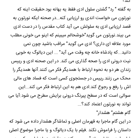
کند؟
به گفته " رد" گشتن سلول ادی فقط یه بهانه بود.حقیقت اینه که
نورتون می خواست اندی رو ارزیابی کنه...در صحنه ایکه نورتون به
قصد ارزیابی ادی به سلولش می آید کتاب مقدس را در دست ادی
می بیند.نورتون می گوید"خوشحالم میبینم که اینو می خونی.مطلب
مورد علاقه ای داری؟ ادی می گوید" مراقب باشید چون نمی
دانید...که پادشاه خانه چه وقت می آید" ... این دیالوگ به خوبی
نیت درونی ادی را صحه گذاری می کند. در این صحنه ادی و رییس
زندان هر دو به نحوه ارتباط با همدیگر فکر می کنند.آنها همدیگر را
محک می زنند.رییس در جستجوی کسی است که فساد های مالی
اش را رفع و رجوع کند.ادی هم به این ارتباط فکر می کند...این
سوالی است که در سطح پیرنگ درونی برایش مطرح می شود:آیا می
تواند به نورتون اعتماد کند؟...
گام هشتم" هشدار"
در این گام ماجرا به قهرمان اصلی و تماشاگر هشدار داده می شود که
داستان را فراموش نکند .فیلم با یک دیالوگ و یا ماجرا موضوع اصلی