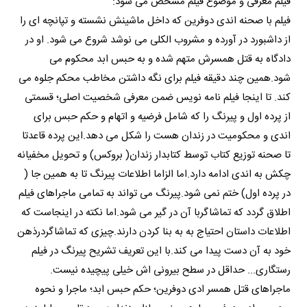
فیلم معرفی و موضوع فیلم مشخص می شود:
فیلم با صحنه اندی دوفرین که داخل ماشینش نشسته و تپانچه ای را
از داشبورد در آورده و مشروب الکلی می نوشد شروع می شود. او در
دادگاه به قتل همسرش متهم شده و به حبس ابد محکوم می
شود.همین چند دقیقه فیلم برای نگه داشتن مخاطب محکم جلوه می
کند. تا اینجا فیلم نامه نویس ضمن معرفی شخصیت اصلی؛ قسمتی
از پرده اول و پیرنگ را که شامل فرضیه و اتهام و حکم حبس برای
اندی و محکومیت در زندان هست را شکل می دهد.این پرده قاعدتا
تا صحنه توزیع کتاب توسط کتابدار زندان( بروکس) و تحویل مخفیانه
چکش به اندی ادامه دارد.اما الزاما اطلاعات پیرنگ تا به همین جا (
در پرده اول) ختم نمی شود.پیرنگ می تواند به تمامی ماجراهای فیلم
اطلاق گردد که تماشاگربا آن در گیر می شود.اما نکته در اینجاست که
اطلاعات داستان احتیاج به به بنا کردن دارند.چیزی که تماشاگردرذهن
خود به آن دست پیدا می کند.با این تعریف تشریح پیرنگ در فیلم
رستگاری... حداقل در سطح بیرونی اش خیلی پیچیده نیست.
ماجراهای قتل همسر ادی دوفرین؛ حکم حبس ابد؛ ماجرا و نحوه