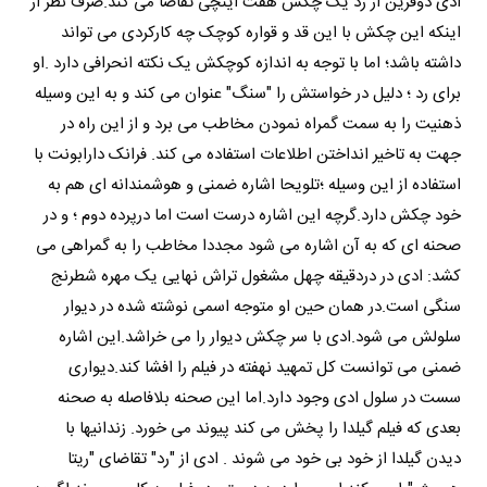
ادی دوفرین از رد یک چکش هفت اینچی تقاضا می کند.صرف نظر از
اینکه این چکش با این قد و قواره کوچک چه کارکردی می تواند
داشته باشد؛ اما با توجه به اندازه کوچکش یک نکته انحرافی دارد .او
برای رد ؛ دلیل در خواستش را "سنگ" عنوان می کند و به این وسیله
ذهنیت را به سمت گمراه نمودن مخاطب می برد و از این راه در
جهت به تاخیر انداختن اطلاعات استفاده می کند. فرانک دارابونت با
استفاده از این وسیله ؛تلویحا اشاره ضمنی و هوشمندانه ای هم به
خود چکش دارد.گرچه این اشاره درست است اما درپرده دوم ؛ و در
صحنه ای که به آن اشاره می شود مجددا مخاطب را به گمراهی می
کشد: ادی در دردقیقه چهل مشغول تراش نهایی یک مهره شطرنج
سنگی است.در همان حین او متوجه اسمی نوشته شده در دیوار
سلولش می شود.ادی با سر چکش دیوار را می خراشد.این اشاره
ضمنی می توانست کل تمهید نهفته در فیلم را افشا کند.دیواری
سست در سلول ادی وجود دارد.اما این صحنه بلافاصله به صحنه
بعدی که فیلم گیلدا را پخش می کند پیوند می خورد. زندانیها با
دیدن گیلدا از خود بی خود می شوند . ادی از "رد" تقاضای "ریتا