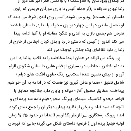
در ابتدای ورودشان به شاوشنگ ؛ با واکنش طنز آمیز تعدادی از
زندانیهای سابقه دار(از جمله آلیس با بازی مورگان فریمن که راوی
داستان نیز هست) روبرو می شوند.آلیس روی اندی شرط می بندد که
او تحمل ماندن در این چهار دیواری مخوف را ندارد. داستان با قصد
تعرض هم جنس بازان به اندی و شگرد مقابله او با آنها ادامه پیدا
می کند.اندی از آلیس که دستی در رد و بدل کردن اجناس از خارج از
زندان دارد تقاضای یک چکش کوچک می کند...
...پی رنگ می تواند در همان ابتدا مخاطب را به قلاب بیاندازد. این
به دام افتادن مخاطب در بسیاری از فیلم هایی داستانی شگردی الزام
آور و از پیش تعیین شده است.پی رنگ حاوی افکت های درام ؛
شامل تعلیق ؛ معما و غافل گیری نیز هست که در ادامه به آن خواهیم
پرداخت. مطابق معمول آغاز ؛ میانه و پایان دارد.چنانچه مطابق با
قواعد عرف و کلاسیک سینمای پیرنگ محور؛ فیلم نامه سه پرده ای و
آنچه که سید فیلد و برخی از نظریه پردان دیگر آن را جمع بندی کرده
اند ؛ پیرنگ رستگاری ...را ازنظر بگذارنیم قاعداتا در حدود 25 % زمان
اولیه فیلم( پرده اول ) فرضیه داستان شکل می گیرد؛ جایی که قهرمان