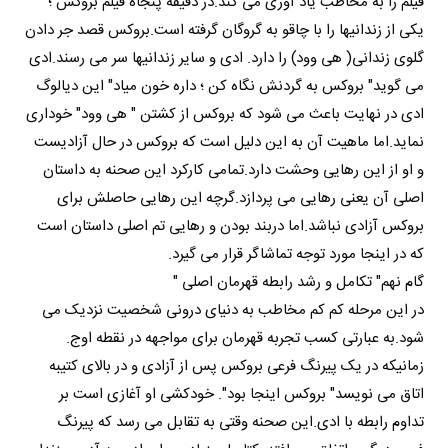
فیلم را به مخاطب یاد آوری می کند.در دقیقه پنجاه فیلم بروکس ؛
یکی از زندانیها را با چاقو به گروگان گرفته است.بروکس قصد جر دادن
گلوی زندانی( هی وود) را دارد. ادی و سایر زندانیها سر می رسند.ادی
می گوید" بروکس به گردنش نگاه کن ؛ داره خون میاد" این دیالوگ
ادی در نهایت باعث می شود که بروکس از کشتن " هی وود" خوداری
نماید.اما ماهیت آن به این دلیل است که بروکس در حال آزادیست
و او از این رهایی وحشت دارد.تمامی کارکرد این صحنه به داستان
اصلی آن یعنی رهایی می پردازد.گرچه این رهایی حاصلش برای
بروکس آزادی نباشد.اما دربند بودن و رهایی تم اصلی داستان است
که در اینجا مورد توجه تماشاگر قرار می گیرد.
گام نهم" تکامل و رشد رابطه قهرمان اصلی "
در این مرحله کم کم مخاطب به دنیای درونی شخصیت نزدیک می
شود.به عبارتی کسب تجربه قهرمان برای مواجهه در نقطه اوج.
زمانیکه در یک پیرنگ فرعی بروکس پس از آزادی و در بالای کتیبه
اتاق می نویسد" بروکس اینجا بود". خودکشی او آغازی است بر
تداوم رابطه با ادی.این صحنه وقتی به تقابل می رسد که پیرنگ