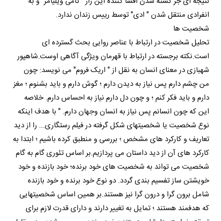
نتیجه ای جز کشته شدن افشا کننده این راز " تامی ویلیامز" و به
انفرادی منتقل شدن " ادی" توسط رییس زندان ندارد.
شخصیت ها
تحلیل شخصیت در ارتباط با عناصر روایی بحث گسترده ای
است.نکته برجسته در ارتباط با قهرمان ویژگی آگاهی اوست.شاهپور
شهبازی در معنای انسان به نقل از " اریک فروم" می نویسد: چون
من چشم دارم پس نیاز به دیدن دارم ؛ گوش دارم و باید بشنوم ؛ مغز
دارم و باید فکر کنم ؛ و چون دل دارم نیاز به احساس دارم. خلاصه
این که چون انسانم پس نیاز به انسان وجهان دارم. " با هدف اینکه
نوع شخصیت یا شخصیتهای شکل گرفته در فیلم رستگاری... را از دید
تعاریف و کارکرد های مشخص ؛ بررسی و منطبق کرده باشیم ؛ ابتدا به
کارکرد های آن از دید داستان می پردازیم.بر اساس تئوری گام به گام
شخصیت می تواند به شخصیت های خود برنده؛ خود بازنده و خود
خویشتن ساز تفسیم بندی گردد. دو نوع خود برنده و خود بازنده
شامل برون گرا و درون گرا نیز هستند.بر همین اساس شخصیتهایی
که هدفمند هستند ؛ تمایل به تغییر دارند و دارای قدرت لازم برای