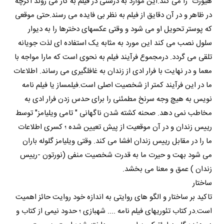
هیورث "را می کند.این موارد به درستی در فیلم به کار می روند اگرچه
در ظاهر و در آن دقایق از فیلم به نظر بی فایده می رسند.حتی موقعی
که پوستر تحویل او می شود و وقتی عکسهای دخترها را به دیوار
سلول نصب می کند این مورد به مثابه یک استفاده ای لذت جویانه
تلقی می گردد. درمجموع فرآیند فیلم به نحوی است که مارا مواجه با
معما و در نهایت با فرار ادی از زندان به غافلگیری می رساند. اطلاعات
ما در این فرآیند کمتر از شخصیت اصلی است.فیلمساز یا فیلم نامه
نویس به هیچ وجه سرنخ مطمئنی را برای حدس زدن فرار ادی به
مخاطب نمی دهد. صحنه کشته شدن ناگهانی " تامی ویلیامز" توسط
رییس زندان و در آن موقعیت از پیش تعیین شده ؛ کسری اطلاعات
ما را در مقابل رییس زندان افشا می کند. وقتی ویلیامز گلوله باران
می شود بهت و حیرت ما به قدرت شخصیت منفی (نورتون -رییس
زندان ) عمق و معنا می بخشد.
ساختار
تاکید بر ساختار و الگو های روایتی به اندازه خود روایت حائز اهمیت
است.در کتاب تئوریهای فیلم نامه .... شهبازی ؛ حدود نیمی از کتاب و