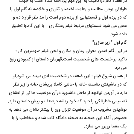
در هفده گام دراماتیک به این مهم پرداخته شده است.به جهت
طولانی بودن مطالب و رعایت اختصار؛ تئوری و خلاصه نه گام اول را
که در پرده اول و قسمتهایی از پرده دوم است را مد نظر قرار داده و
سعی می شود قسمتهای مرتبط فیلم رستگاری... با این گامها تطبیق
داده شود.
گام اول " زیر سازی"
در این گام ضمن معرفی زمان و مکان و لحن فیلم ؛مهمترین کار ؛
تاکید بر خصلت های شخصیت است.قهرمان داستان از کمبودی رنج
می برد:
از همان شروع فیلم ؛ این ضعف در شخصیت ادی دیده می شود.او
که در ماشینش نشسته خانه با حالتی کاملا پریشان خانه را زیر نظر
دارد.در آوردن تپانچه از داخل داشبورد درآن موقعیت حاکی از افشای
تصمیمی خطرناکی را دارد که خود ریشه درضعف و پیش داستان دارد.
نوشیدن مشروب در آن موقعیت تزلزل وی را بیشتر نشان می دهد.به
خصوص آنکه این صحنه به صحنه دادگاه کات شده و مخاطب را با
یک معما روبرو می سازد.