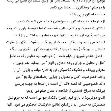
روایی آن قرار داده ( به استثناء ژانر*)و اولین عنصر آن یعنی پی رنگ
را در فیلم " رستگاری ... لحاظ می کنیم.
قصه ؛ داستان و پی رنگ
از نظر ما قصه و داستان ؛ ماجراهایی قلمداد می شود که ضمن
داشتن شخصیت و یا تیپ هایی شخصیت نما ؛ توسط راوی ؛ تعریف
می شود.گرچه این تعریف ؛ تنها تعریف نمادین و ابتدایی از قصه
قلمداد می شود ولی وقتی صحبت از پیرنگ می شود ؛ ناگزیر از تفاوت
داستان با پیرنگ ( رونالد توبیا در کتاب بیست کهن الگوی پی رنگ
...فصل هفتم تئوریهای فیلم نامه....) خواهیم بود.تفاوتی که به عامل
"علل و معلول و چرایی رخدادهای وقایع " می پردازد .هم چنین با
معرفی پیرنگ و تفکیک کلاسیکی آن به آغاز؛ میانه و پایان ؛آن را
واجد خصوصیت "علل و معلول و چرایی رخدادهای وقایع " می
داند.خصوصیتی که قصه فاقد آن است.در اینجا به جهت بررسی
پیرنگ به سراغ قسمتی از خلاصه داستان فیلم می رویم:
اندی دوفرین( با بازی تیم رابینز) بانکدار جوانی است که به جرم قتل
همسرش به حبس ابد درزندان ایالتی شاوشنک محکوم می‌شود. آنها