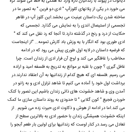
دیالوگ در پیوند با زندانیان تازه وارد که همگی به خط می شوند گره
می خورد.در یکی از پلانهای کلوزآپ " ادی دو فرین " به تصور ما در
ساخته شدن یک داستان عینیت می بخشد.این کلوز آپ در ظاهر
تجسمی از استیصال اندی را به نمایش می گذارد. تجسمی که
حکایت از درد و رنج در گذشته دارد.تا آنجا که رد نقل می کند که "
ادی طوری بود که انگار با یه وزش باد کارش تمومه... "از اینجاست
که فرضیه داستان در لایه اول طوری پیش می رود که در ادامه
مخاطب را غافلگیر می کند و اوج آن فرار ادی از زندان است. چرا
غافل گیری ؟ چون با غلبه بر موانع به تدریج به فلسفه امید و اراده
می رسیم .فلسفه ای که هیچ کدام از زندانیها به آن اعتقاد ندارند.در
برداشت اول خود را آماده می کنیم تا شاهد تزلزل ادی و به زانو در
آمدن وی و شاهد خشونت های ذاتی زندان باشیم.این تصور با کتک
خوردن فجیع " کون گلابی " تا حدودی به روند داستان سازی ما کمک
می کند.اما در ادامه از هوش و ذکاوت ادی حیرت زده می شویم . از
اینکه خشونت همیشگی زندان با حضور ادی به بالاترین سطح از
تعادل می رسد.در کنار اوست که زندانیها برای اولین بار طعم آبجو را