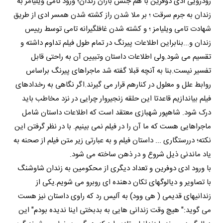
رودرویی ادی دوفرین با هم جنس بازان زندان؛ ورود تامی ویلیامز به
زندان به جرم سرقت ؛ بر ملا شدن راز کشته شدن همسر ادی از طریق
شهادت تامی ویلیامز ؛ و کشته شدن غافلگیرانه تامی توسط رییس
زندان و...بنابراین اطلاعات پیرنگ در تمام طول فیلم تداوم داشته و
تقسیم می شود.ولی اطلاعات داستان وتبیین آن به راحتی قابل
تفسیر نیست.بنا به آنچه قبلا گفته شد ماجراهای پیرنگ براساس
روابط علل و معلول در کنارهم قرار می گیرند.اگر نگاهی به رخدادهای
فیلم بیاندازیم قاعدتا این حلقه زنجیروار چرایی در نزد مخاطب باید
درک شود. شاهپور شهبازی معتقد است که اطلاعات داستان شامل
ماجراهایی هست که ما آن را در فیلم نمی بینیم. با در نظر گرفتن این
نکته؛ دررستگاری ... داستان فیلم و به عبارتی زیر متن فیلم از صحنه به
یاد ماندنی ذیل شروع و در ذهن ساخته می شود.
با ورود ادی دوفرین و تعداد دیگری از محکومین به زندان شاوشنگ
با تصاویر و دیالوگهای تکان دهنده ای روبرو می شویم.یکی از
زندانیهای قدیمی ( هی وود) به آلیس رد که راوی داستان نیز هست
می گوید:" هیچ وقت زندانی هایی به بدبختی اینا ندیده بودم" این