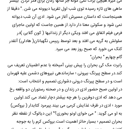
می میره.هیچی برات نمی مونه جز سالها زمان برای فکر کردن. بیشتر
ماهی های تازه رسیده توی شب اول تقریبا دیوونه می شن.." دقیقا از
همینجاست که داستان مسیرش آغاز می شود. ادی آن شب دیوانه
نمی شود و سکوتی معنا دار دارد.از همین جاست که اولین ماجرای
فرعی فیلم اتفاق می افتد ویکی دیگر از زندانیها ( کون گلابی )در
سلولش به گریه می افتد و بعد توسط رییس نگهبانان( هادلی) آنقدر
کتک می خورد که صبح روز بعد می میرد.
گام چهارم " بحران"
رابرت مک کی بحران را پیش بینی آمیخته با عدم اطمینان تعریف می
کند.در سطح پیرنگ بیرونی ؛ سازماندهی نیروهای دشمن علیه قهرمان
است.و در سطح پیرنگ درونی دشواری تصمیم و انتخاب است:
در اولین صبح حضور ادی در زندان و در صحنه رستوران دو واقعه رخ
می دهد که ادی دوفرین را هر چه بیشتر دچار تضاد می کند.اولین
مورد ؛ ادی در ظرف غذایش کرمی می بیند.پیرمرد کتابدار ( بروکس)
به او می گوید: " می خوای اونو بخوری؟" این دیالوگ از نقطه نظر
بحران تصمیم ؛ بسیار حائز اهمیت است.بروکس کرم را به جوجه