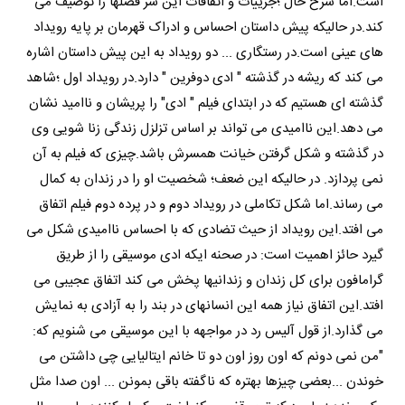
است.اما شرح حال ؛جزییات و اتفاقات این سر فصلها را توصیف می
کند.در حالیکه پیش داستان احساس و ادراک قهرمان بر پایه رویداد
های عینی است.در رستگاری ... دو رویداد به این پیش داستان اشاره
می کند که ریشه در گذشته " ادی دوفرین " دارد.در رویداد اول ؛شاهد
گذشته ای هستیم که در ابتدای فیلم " ادی" را پریشان و ناامید نشان
می دهد.این ناامیدی می تواند بر اساس تزلزل زندگی زنا شویی وی
در گذشته و شکل گرفتن خیانت همسرش باشد.چیزی که فیلم به آن
نمی پردازد. در حالیکه این ضعف؛ شخصیت او را در زندان به کمال
می رساند.اما شکل تکاملی در رویداد دوم و در پرده دوم فیلم اتفاق
می افتد.این رویداد از حیث تضادی که با احساس ناامیدی شکل می
گیرد حائز اهمیت است: در صحنه ایکه ادی موسیقی را از طریق
گرامافون برای کل زندان و زندانیها پخش می کند اتفاق عجیبی می
افتد.این اتفاق نیاز همه این انسانهای در بند را به آزادی به نمایش
می گذارد.از قول آلیس رد در مواجهه با این موسیقی می شنویم که:
"من نمی دونم که اون روز اون دو تا خانم ایتالیایی چی داشتن می
خوندن ...بعضی چیزها بهتره که ناگفته باقی بمونن ... اون صدا مثل