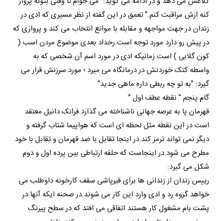
کلاغش می دهد و در ادامه می گوید:" می خوام تا وقتی بتونه پرواز
کنه ازش مراقبت کنم." تعمق در این گفته از نظر مسیری که ادی در
زندان در جهت مواجهه و مقابله با موانع انتخاب می کند و پروازی که
در پیش رو دارد مورد توجه است.رخداد بعدی موضوع مردن اسب (
کون گلابی ) است.زمانیکه ادی در مورد اسم آن شخصی که به
واسطه کتک خوردنش در درمانگاه می میرد ؛ مورد سرزنش قرار می
گیرد: "به تو چه ربطی داره ماهی جدید"
گام پنجم " نقطه عطف اول "
قهرمان پا به عرصه جهانی ناشناخته می گذارد.فرانک دانیل معتقد
است در این نقطه مثل لحظه ای است که هواپیما شتاب گرفته و
دیگر نمی تواند ترمز کند.در اینجا تقابل با ضد قهرمان و تقابل با خود
مطرح می شود.در اینجاست که حلقه ارتباطی بین پرده اول و دوم
شکل می گیرد:
رییس زندان از زندانی ها برای قیرپاشی سقف کارخونه داوطلب می
خواهد.گروه رد و ادی وارد این کار می شوند.در صحنه ایکه آنها در
پشت بام مشغول کار هستند اتفاقی می افتد که در سطح پیرنگ