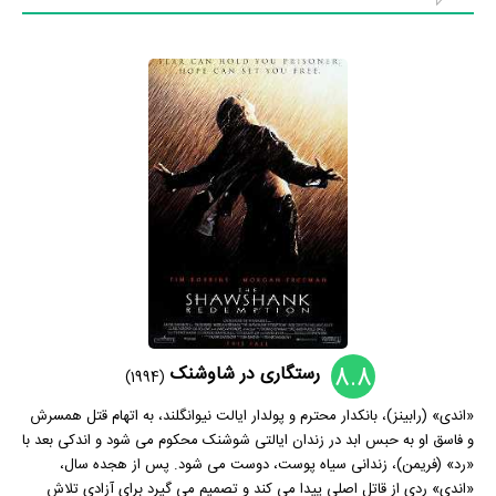
8.8
رستگاری در شاوشنک
(1994)
«اندی» (رابینز)، بانکدار محترم و پولدار ایالت نیوانگلند، به اتهام قتل همسرش
و فاسق او به حبس ابد در زندان ایالتی شوشنک محکوم می شود و اندکی بعد با
«رد» (فریمن)، زندانی سیاه پوست، دوست می شود. پس از هجده سال،
«اندی» ردی از قاتل اصلی پیدا می کند و تصمیم می گیرد برای آزادی تلاش