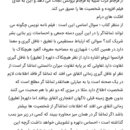
از فرجام مرگ شبیه به فرجام بروکس نجات می دهد.و این به غنای
فیلم افزوده و شخصیت ها را عمیق می کند.
افکت های درام
از منظر کتاب ؛ سوال اساسی این است : فیلم نامه نویس چگونه می
تواند تماشاگر را در این آیین دسته جمعی و احساسات زیر بنایی بشر
شریک کند؟ سوالی که ارتباط مستقیمی با تعلیق ؛ غافل گیری و معما
دارد.در همین کتاب ؛ شهبازی به مصاحبه معروف آلفرد هیچکاک با
فرانسوا تروفو اشاره دارد.از نظر هیچکاک دلهره ( تعلیق) با غافل گیری
تفاوت دارد.تفاوتی که بر پایه تفاوت میزان دانستنی تماشا گر است.از
نظر او غافل گیری زمانی اتفاق می افتد که تماشا گر فاقد اطلاعات لازم
در یک صحنه است.یا به عبارتی همانقدر تماشا گر مطلع است که
شخصیت اطلاع دارد.مثلا در میزی که دو نفر با هم صحبت می کنند
بدون هیچ زمینه قبلی ناگهان انفجاری اتفاق بیافتد.اما دلهره( تعلیق)
زمانی اتفاق می افتد که اطلاعات تماشاگر از شخصیت ها بیشتر
باشد.اگر تماشا گر در همان میز محاوره ببیند که کسی در زیر میز بمب
گذاشته است ؛ احساس دلهره و تشویش خواهد داشت.گرچه این