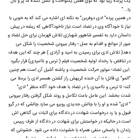
یک پرنده زیبا بود که توی قفس یکنواخت و کسل کننده ما پر و بال
زد..."
در همین پرده" ادی دوفرین" به نکته ای اشاره می کند که به خوبی با
نیاز نا خودآگاه وی در تضاد است.نیاز ناخودآگاهی که ریشه در پیش
داستان دارد.به تفسیر شاهپور شهبازی تلاش قهرمان برای حل تضاد و
عبور از موانع و اقدام به عمل ؛ رفتار بیرونی شخصیت را شکل می
دهد( تلاش ادی برای رسیدن به امید و آزادی ) هر چند که این هدف
در تناقض با رخداد اولیه شخصیت فیلم ( ترس و ناامیدی) قرار بگیرد
.این تضاد؛ موتور حرکت شخصیت و پاشنه آشیل آن است.هم چنین
"المو" ی قاتل؛ با آن خنده کریهش راز کشتن همسر ادی را برملا می
کند؛ تا ترس و ناامیدی را در تضاد با هدف خود آگاه منظر " ادی"
شدت بخشد. این عامل باعث تکامل و روند شکل گرفتن رفتار بیرونی
" ادی" شده و او را با چالش جدیدی روبرو می سازد.چالشی که در گرو
قبول و یا رد درخواست شهادت در دادگاه برای اثبات بی گناهی اش
است.در حالیکه در خواستش برای شهادت در دادگاه از طرف رییس
زندان با پاسخی منفی همراه با خشونت داده می شود. خشونتی که