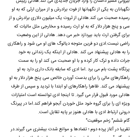
بیرونی مسیر داستان را وارد جریان جدیدی می کند.هادلی رییس
نگهبانان به یکی از نگهبانها از فوت برادرش و از میزان ارثی که به او
رسیده صحبت می کند.هادلی از ثروت یک میلیون دلاری برادرش و از
سی و پنج هزار دلار که به او ارث رسیده و مخارجی مثل مالیات که
برای گرفتن ارث باید بپردازد خبر می دهد. هادلی از این وضعیت
راضی نیست.ادی دو فرین متوجه دیالوگ های او می شود و راهکاری
را به هادلی پیشنهاد می کند .هادلی از اینکه یک زندانی به خود
جرات داده و ترک کار کرده و با او صحبت می کند او را به سمت
پرتگاه پشت بام می برد .اما ادی که سابقه بانک داری دارد به او
راهکارهای مالی را برای بدست آوردن خالص سی پنج هزار دلار به او
پیشنهاد می کند. ظاهرا راهکارهای او ابتدا با تردید و سپس از طرف
هادلی مورد قبول قرار می گیرد. تا اینجا ادی توانسته است امتیازات
ویژه ای را برای گروه خود مثل خوردن آبجو فراهم کند.اما در پیرنگ
درونی ارتباط ادی با هادلی هنوز بر پایه تقابل است.
گام ششم" زخم موقعیت"
تقریبا در آغاز پرده دوم ؛ تضادها و موانع شدت بیشتری می گیرند.در