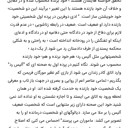
تحقق خواسته هایشان هستند ؛ خود برنده محسوب شده و در مقابل
و خلاف آن خود بازنده هستند.با این تعبیر ؛ برآیند این دو شخصیت؛
خود خویشتن ساز است. " ادی دوفرین در پرده اول شخصیتی خود
بازنده دارد.او ضعیف است .ضعیف در رابطه زناشویی ؛ در عدم قدرت
لازم برای دفاع از خود در دادگاه؛ حتی دفاعیه او در دادگاه و ادعای
اینکه او تفنگش را در رودخانه انداخته است ؛ به راحتی و به شکلی
محکمه پسندی از طرف دادستان رد می شود.از یک دید ؛
شخصیتهایی مثل آلیس رد؛ هم خود برنده و هم؛ خود بازنده
محسوب می شوند. نگاه کنیم در پرده اول به صحنه ای که "آلیس رد"
وارد اتاق کادر زندان می شود.از بازی کم نظیر مورگان فریمن که
بگذریم ؛ تمامی عناصر اعم از روایی و بصری در جهت باز تاب و معرفی
یک شخصیت خود بازنده به خدمت گرفته شده اند: او در همان
لحظه ورود به اتاق می ایستد و تا اجازه نشستن به او نداده اند نمی
شنید.خود این صحنه دارای زیر متنهایی است که شخصیت ضعیف
آلیس را بر ملا می سازد. دیالوگهای او شخصیت درمانده او را به
تصویر می کشد: ماموران می پرسند" احساس می کنی که اصلاح