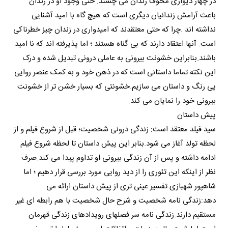
در چهار دیواری مخوف زندان می چشند. حتی وجود او در زندان
باعث آرامش زندانیان دیگری است که هیچ گاه با امید آشنایی
نداشته اند .چرا که حتی معتقدند که امیدواری در زندان چیز خطرناکی
است. آنها اعتقاد دارند که بی گناه هستند ؛ اما پذیرفته اند که نا امید
باشند.بنابراین خشونت بیرونی به عاملی درونی تبدیل شده و درک
این نکته تماما داستانی است که در ذهن خود و به کمک عنصر روایی
پی رنگ و داستان می سازیم.خشونتی که بسیار خشن تر از خشونت
بیرونی خود را نمایان می کند.
پیش داستان
سید فیلد معتقد است: زندگی درونی شخصیت؛ قبل از شروع فیلم و از
لحظه تولد آغاز می شود.بنابر این پیش داستان تا لحظه شروع فیلم
ادامه داشته و پس از آن زندگی بیرونی او تداوم پیدا می کند.صرف
نظر از اینکه این تئوری را از دید روایی مورد بررسی قرار دهیم ؛ اما
شاهپور شهبازی تفسیر عینی تری از پیش داستان ارائه می
دهد:زندگی نامه شخصیت و شرح حال شخصیت با هم رابطه ای غیر
مستقیم دارند.زندگی نامه سر فصلهای رویدادهای زندگی قهرمان