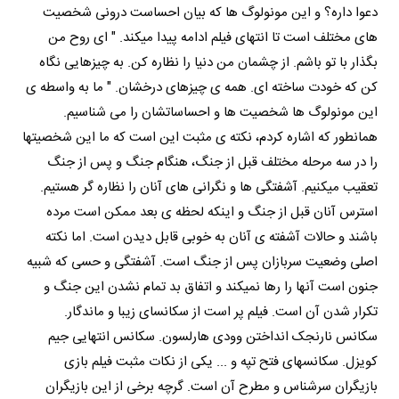
دعوا داره؟ و این مونولوگ ها که بیان احساست درونی شخصیت
های مختلف است تا انتهای فیلم ادامه پیدا میکند. " ای روح من
بگذار با تو باشم. از چشمان من دنیا را نظاره کن. به چیزهایی نگاه
کن که خودت ساخته ای. همه ی چیزهای درخشان. " ما به واسطه ی
این مونولوگ ها شخصیت ها و احساساتشان را می شناسیم.
همانطور که اشاره کردم، نکته ی مثبت این است که ما این شخصیتها
را در سه مرحله مختلف قبل از جنگ، هنگام جنگ و پس از جنگ
تعقیب میکنیم. آشفتگی ها و نگرانی های آنان را نظاره گر هستیم.
استرس آنان قبل از جنگ و اینکه لحظه ی بعد ممکن است مرده
باشند و حالات آشفته ی آنان به خوبی قابل دیدن است. اما نکته
اصلی وضعیت سربازان پس از جنگ است. آشفتگی و حسی که شبیه
جنون است آنها را رها نمیکند و اتفاق بد تمام نشدن این جنگ و
تکرار شدن آن است. فیلم پر است از سکانسای زیبا و ماندگار.
سکانس نارنجک انداختن وودی هارلسون. سکانس انتهایی جیم
کویزل. سکانسهای فتح تپه و ... یکی از نکات مثبت فیلم بازی
بازیگران سرشناس و مطرح آن است. گرچه برخی از این بازیگران