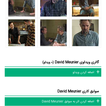
Damon
و
Gethin Anthony
بر تجارب او افزود.
یکی از ویژگی‌های حرفه‌ای بیوگرافی David Meunier آن هست که در
مدت زمان بازیگری خود، هم در تلویزیون و هم در سینما بازی کرده است.
در مجموع در کارنامه 45 ساله و بیوگرافی David Meunier آثار مهمی
وجود دارد. اگر می‌خواهید با بیوگرافی David Meunier و زندگی حرفه‌ای و
آثار او بیشتر آشنا شوید، حتما به صفحه هر یک از آثار David Meunier در
منظوم سر بزنید. همه 3 اثر مهم David Meunier در منظوم یک پروفایل
گالری ویدئوی David Meunier
(0 ویدئو)
اختصاصی دارند که اطلاعات کامل معرفی آنها تهیه شده است. امتیازی که
هر یک از آثار David Meunier در منظوم دارند، نمره و امتیازی است که
اضافه کردن ویدئو
مردم از یک تا ده به آنها داده‌اند. در واقع هر چقدر David Meunier در آثار
ارزشمندتری بازی کرده باشد، توانسته نمره‌ی بیشتری از سوی مردم بگیرد،
سوابق کاری David Meunier
در نتیجه سوابق کاری و بیوگرافی David Meunier درخشان‌تر خواهد شد.
مثلا اثری که در بیوگرافی David Meunier بیشترین امتیاز را از مردم گرفته
اضافه کردن اثر به سوابق David Meunier
است،
سریال آکواریس
محسوب می‌شود و اثری که در بیوگرافی David