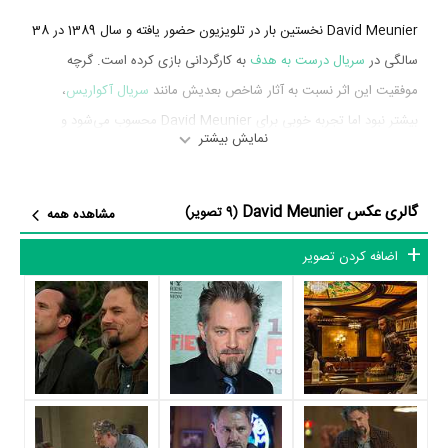
David Meunier نخستین بار در تلویزیون حضور یافته و سال 1389 در 38
سالگی در
سریال درست به هدف
به کارگردانی بازی کرده است. گرچه
موفقیت این اثر نسبت به آثار شاخص بعدیش مانند
سریال آکواریس
،
بیشتر نبود اما تجربه خوبی برای David Meunier محسوب می‌شود و
نمایش بیشتر
همکاری با هنرمندانی همچون
تیموتی اولیفانت
،
Joelle
،
Nick Searcy
Carter
و
Jacob Pitts
را تجربه کرد.
گالری عکس David Meunier
(9 تصویر)
مشاهده همه
David Meunier در سال 1394 دوره‌ی پرتلاشی را در عرصه سینما و
تلویزیون گذراند و در اثر مهمی بازی کرده است. اثر مهم David Meunier
اضافه کردن تصویر
در این سال، بازیگری در
سریال آکواریس
محسوب می‌شود.
David Meunier سال 1394 در 43 سالگی در
سریال آکواریس
نقش
مهمی بازی کرده است که توانست با مهارت خود، آن نقش و همچنین
خودش را میان مخاطبان تلویزیون مطرح کند. David Meunier توانست
با بازی در
سریال آکواریس
تجربه بازیگری موفقی برای خود رقم بزند و
همکاری در کنار بازیگرانی نظیر
دیوید دوکاونی
،
Grey
،
Emma Dumont