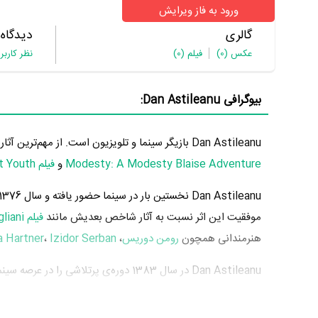
ورود به فاز ویرایش
گالری
دیدگاه
عکس
(0)
فیلم
(0)
نظر کاربر
بیوگرافی Dan Astileanu:
Dan Astileanu بازیگر سینما و تلویزیون است. از مهم‌ترین آثار Dan Astileanu می‌توان به بازیگری در
Modesty: A Modesty Blaise Adventure
و
فیلم Youth Without Youth
Dan Astileanu نخستین بار در سینما حضور یافته و سال 1376 در
موفقیت این اثر نسبت به آثار شاخص بعدیش مانند
فیلم Modigliani
هنرمندانی همچون
رومن دوریس
،
Izidor Serban
،
 Hartner
سینما خود را به مردم معرفی کرد. آثار مهم Dan Astileanu در این سال، بازیگری در
به کارگردانی
Scott Spiegel
و
فیلم Modigliani
به کارگردانی
s