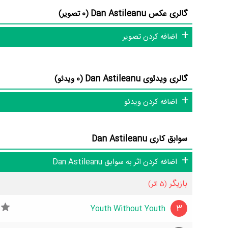
گالری عکس Dan Astileanu
(0 تصویر)
شاید یکی از مهم‌ترین بخش‌های بیوگرافی Dan Astileanu بازی در
مهمی بازی کرده است که توانست با مهارت خود، آن نقش و همچ
اضافه کردن تصویر
داشته است. Dan Astileanu توانست با بازی در
فیلم Modigliani
Omid Djalili
،
Elsa Zylberstein
،
Garcia
و
olyte Girardot
گالری ویدئوی Dan Astileanu
(0 ویدئو)
Dan Astileanu علاوه‌بر
فیلم Modigliani
، سال 1383 در
فیلم My Name Is Modesty: A Modesty Blaise Adventure
اضافه کردن ویدئو
Astileanu این‌بار با
Scott Spiegel
یعنی کارگردان
فیلم My Name Is Modesty: A Modesty Blaise Adventure
Staden
،
نیکولای کاستر-والدو
،
Raymond Cruz
و
d Pearson
سوابق کاری Dan Astileanu
و دراگوس بوکار با 2 مرتبه بیشترین همکاری را با Dan Astileanu داشته‌اند.
اضافه کردن اثر به سوابق Dan Astileanu
بازیگر
(5 اثر)
3
Youth Without Youth