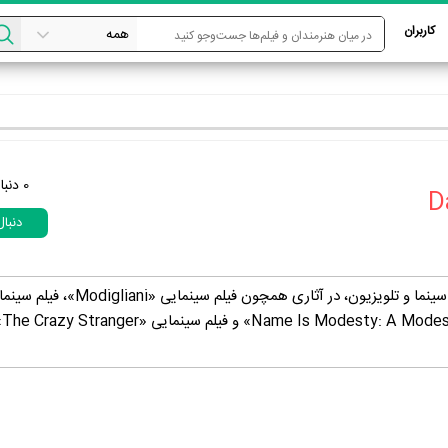
کاربران
0
دنبا
دنبا
ture