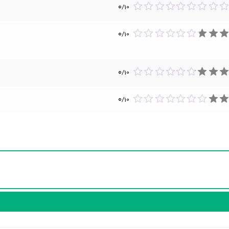
0
/
10
فیلم Modigliani
محسوب 
فیلم The Crazy Stranger
محسوب می‌شود.
0
/
10
0
/
10
0
/
10