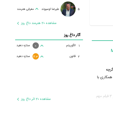
5
علیرضا اوسیوند
معرفی هنرمند
مشاهده 20 هنرمند داغ روز
آثار داغ روز
الگوریتم
ستاره دهید
1
0
M
قانون
ستاره دهید
2
4.3
گرچه
 محسوب می‌شود و همکاری با
Dan Astileanu در سال 1383 دوره‌ی پرتلاشی را در عرصه سینما و تلویزیون گذراند و در آثار مهمی بازی کرده است. او در این سال با بازی در 2 فیلم مهم
مشاهده 20 اثر داغ روز