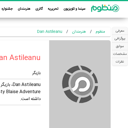
سینما و تلویزیون
تحریریه
گالری
هنرمندان
جشنواره
معرفی
منظوم
هنرمندان
Dan Astileanu
بیوگرافی
سوابق
مشخصات
نظرات
بازیگر
داشته است.