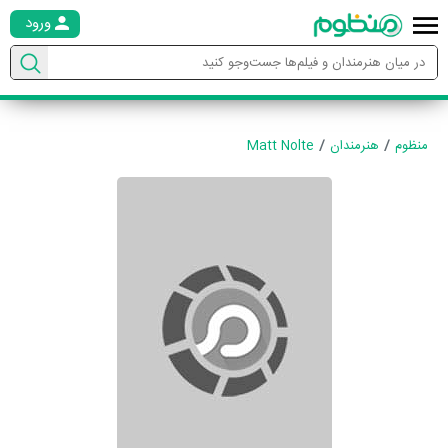
ورود
منظوم
هنرمندان
Matt Nolte