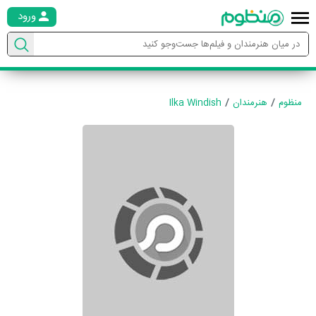
ورود
منظوم
هنرمندان
Ilka Windish