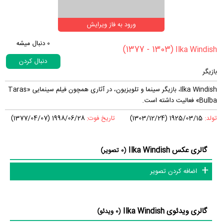
ورود به فاز ویرایش
0
دنبال میشه
(1303 - 1377)
دنبال کردن
بازیگر
Ilka Windish، بازیگر سینما و تلویزیون، در آثاری همچون فیلم سینمایی «Taras
Bulba» فعالیت داشته است.
تولد:
1925/03/15 (1303/12/24)
تاریخ فوت:
1998/06/28 (1377/04/07)
گالری عکس Ilka Windish
(0 تصویر)
اضافه کردن تصویر
گالری ویدئوی Ilka Windish
(0 ویدئو)