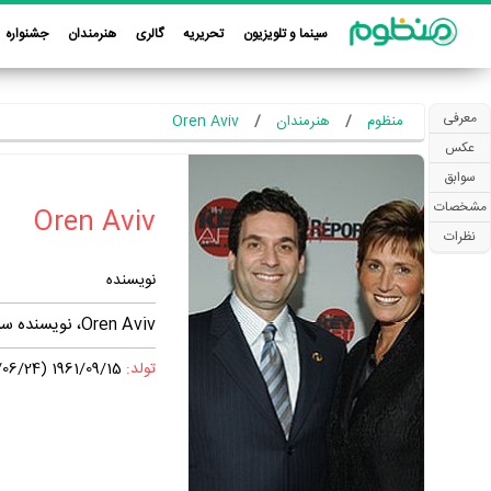
سینما و تلویزیون
تحریریه
گالری
هنرمندان
جشنواره
معرفی
منظوم
هنرمندان
Oren Aviv
عکس
سوابق
مشخصات
نظرات
نویسنده
Oren Aviv، نویسنده سینما و تلویزیون، در آثاری همچون فیلم سینمایی «RocketMan» فعالیت داشته است.
تولد:
1961/09/15 (1340/06/24)