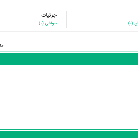
جزئیات
ان
(0)
حواشی
(0)
مش