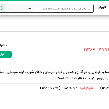
کاربران
0
دنبا
(1307 - 1384)
دنبا
 بازیگر سینما و تلویزیون، در آثاری همچون فیلم سینمایی «تالار شهر»، فیلم سینمایی «و
ی «بارتون فینک» فعالیت داشته است.
تاریخ فوت:
2005/10/06 (1384/07/14)