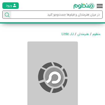
ورود
منظوم
هنرمندان
Little JJ