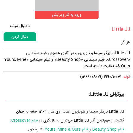
ورود به فاز ویرایش
0
دنبال میشه
دنبال کردن
بازیگر
Little JJ، بازیگر سینما و تلویزیون، در آثاری همچون فیلم سینمایی
«Crossover»، فیلم سینمایی «Beauty Shop» و فیلم سینمایی «Yours, Mine
& Ours» فعالیت داشته است.
تولد:
1990/10/31 (1369/08/09)
بیوگرافی Little JJ:
Little JJ بازیگر سینما و تلویزیون است. وی سال 1369 چشم به جهان
گشود. از مهم‌ترین آثار Little JJ می‌توان به بازیگری در
فیلم Crossover
،
فیلم Beauty Shop
و
فیلم Yours, Mine & Ours
اشاره کرد.