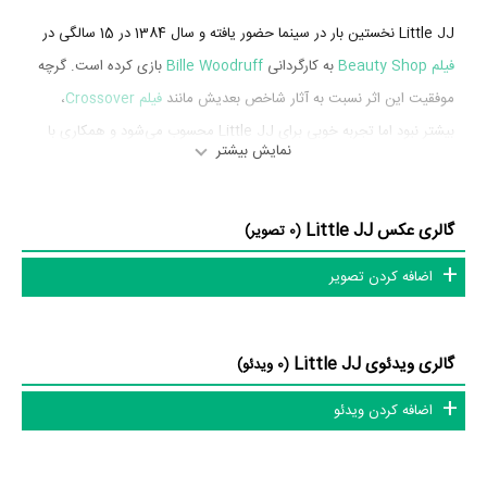
Little JJ نخستین بار در سینما حضور یافته و سال 1384 در 15 سالگی در
فیلم Beauty Shop
به کارگردانی
Bille Woodruff
بازی کرده است. گرچه
موفقیت این اثر نسبت به آثار شاخص بعدیش مانند
فیلم Crossover
،
بیشتر نبود اما تجربه خوبی برای Little JJ محسوب می‌شود و همکاری با
نمایش بیشتر
هنرمندانی همچون
کویین لطیفه
،
آلیسیا سیلورستون
،
جایمن هانسو
و
اندی
مک داول
را تجربه کرد.
گالری عکس Little JJ
(0 تصویر)
Little JJ در سال 1385 دوره‌ی پرتلاشی را در عرصه سینما و تلویزیون
گذراند و در اثر مهمی بازی کرده است. اثر مهم Little JJ در این سال،
اضافه کردن تصویر
بازیگری در
فیلم Crossover
به کارگردانی
Preston A. Whitmore II
محسوب می‌شود.
گالری ویدئوی Little JJ
(0 ویدئو)
شاید یکی از مهم‌ترین بخش‌های بیوگرافی Little JJ بازی در
فیلم
اضافه کردن ویدئو
Crossover
بوده است. Little JJ سال 1385 در 16 سالگی در
فیلم
Crossover
نقش مهمی بازی کرده است که توانست با مهارت خود، آن
نقش و همچنین خودش را میان مخاطبان سینما مطرح کند. او در این فیلم