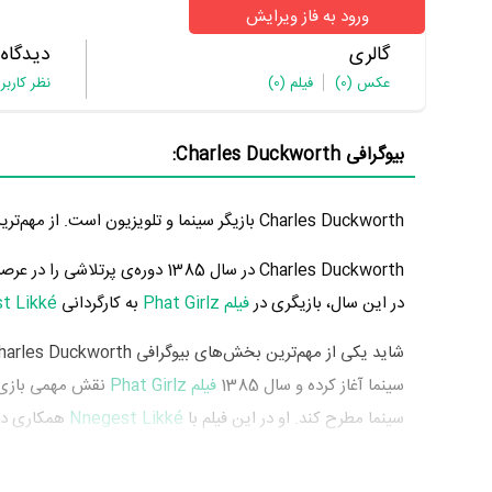
ورود به فاز ویرایش
گالری
دیدگاه
عکس
(0)
فیلم
(0)
نظر کاربر
بیوگرافی Charles Duckworth:
Charles Duckworth بازیگر سینما و تلویزیون است. از مهم‌ترین آثار Charles Duckworth می‌توان به بازیگری در
در این سال، بازیگری در
فیلم Phat Girlz
به کارگردانی
t Likké
شاید یکی از مهم‌ترین بخش‌های بیوگرافی Charles Duckworth بازی در
سینما آغاز کرده و سال 1385
فیلم Phat Girlz
نقش مهمی بازی 
سینما مطرح کند. او در این فیلم با
Nnegest Likké
همکاری داشته است. uckworth
موفقی برای خود رقم بزند و همکاری در کنار بازیگرانی نظیر
مونی