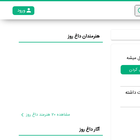
ورود
عضو م
هنرمندان داغ روز
ل میشه
ل کردن
آثاری همچون فیلم سینمایی «Phat Girlz» فعالیت داشته
مشاهده 20 هنرمند داغ روز
آثار داغ روز