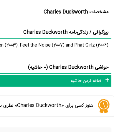
مشخصات Charles Duckworth
بیوگرافی / زندگی‌نامه Charles Duckworth
 (2003), Feel the Noise (2007) and Phat Girlz (2006).
حواشی Charles Duckworth (0 حاشیه)
اضافه کردن حاشیه
هنوز کسی برای «Charles Duckworth» نظری نگذاشته است. اولین نفری باشید که نظر می‌دهید