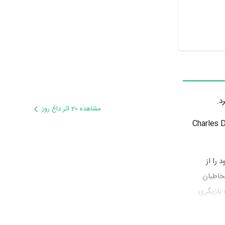
د.
مشاهده 20 اثر داغ روز
یون گذراند و در اثر مهمی بازی کرده است. اثر مهم Charles Duckworth
فه‌ای خود را از
خاطبان
بازیگری
ود.