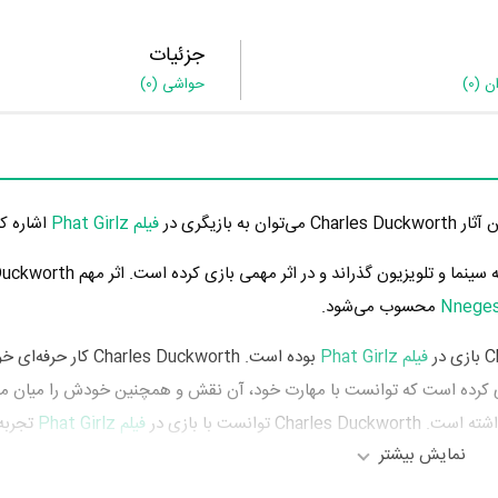
جزئیات
ان
(0)
حواشی
(0)
فیلم Phat Girlz
اشاره کر
Charles Duckworth در سال 1385 دوره‌ی پرتلاشی را در عرصه سینما و تلویز
Nneges
محسوب می‌شود.
فیلم Phat Girlz
بوده است. Charles Duckworth کار حر
کرده است که توانست با مهارت خود، آن نقش و همچنین خودش را میان م
Charles D توانست با بازی در
فیلم Phat Girlz
تجربه 
نمایش بیشتر
ک
،
Jimmy Jean-Louis
،
Kendra C. Johnson
و
Godfrey
بر تجارب او افز