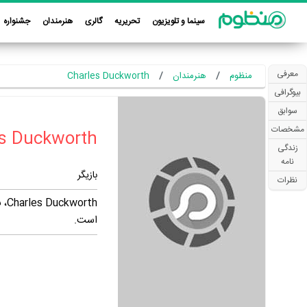
سینما و تلویزیون
تحریریه
گالری
هنرمندان
جشنواره
معرفی
منظوم
هنرمندان
Charles Duckworth
بیوگرافی
سوابق
مشخصات
زندگی
نامه
بازیگر
نظرات
است.