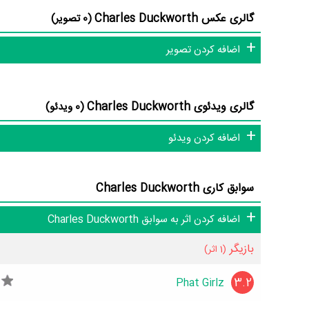
گالری عکس Charles Duckworth
(0 تصویر)
اضافه کردن تصویر
آنها داده‌اند. د
کاری و بیوگرافی Charles Duckworth درخشان‌تر خواهد شد. مثلا اثری که در بیوگرافی Charles Duckworth بیشترین امتیاز را از مردم گرفته است،
گالری ویدئوی Charles Duckworth
(0 ویدئو)
Phat Girlz
محسوب می‌شود.
اضافه کردن ویدئو
سوابق کاری Charles Duckworth
اضافه کردن اثر به سوابق Charles Duckworth
Duckworth می‌دانید حتما برای ما ارسال کنید.
بازیگر
(1 اثر)
3.2
Phat Girlz