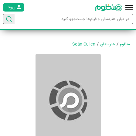
ورود
منظوم
هنرمندان
Seán Cullen