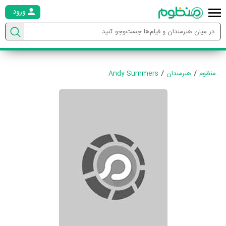
ورود
منظوم
هنرمندان
Andy Summers