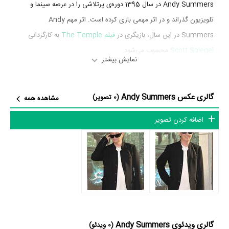
Andy Summers در سال 1395 دوره‌ی پرتلاشی را در عرصه سینما و
تلویزیون گذراند و در اثر مهمی بازی کرده است. اثر مهم Andy
Summers در این سال، بازیگری در
فیلم The Temple
به کارگردانی
Scott Spiegel
محسوب می‌شود.
نمایش بیشتر
شاید یکی از مهم‌ترین بخش‌های بیوگرافی Andy Summers بازی در
فیلم
The Temple
بوده است. Andy Summers کار حرفه‌ای خود را از سینما
گالری عکس Andy Summers
(0 تصویر)
مشاهده همه
آغاز کرده و سال 1395 در 74 سالگی در
فیلم The Temple
نقش مهمی
بازی کرده است که توانست با مهارت خود، آن نقش و همچنین خودش را
اضافه کردن تصویر
میان مخاطبان سینما مطرح کند. او در این فیلم با
Scott Spiegel
همکاری داشته است. Andy Summers توانست با بازی در
فیلم The
Temple
تجربه بازیگری موفقی برای خود رقم بزند و همکاری در کنار
بازیگرانی نظیر
یان بوکانان
،
کیث جفرسون
و
Charlotte Ellen Price
بر
تجارب او افزود.
در مجموع در کارنامه 76 ساله و بیوگرافی Andy Summers آثار مهمی
گالری ویدئوی Andy Summers
(0 ویدئو)