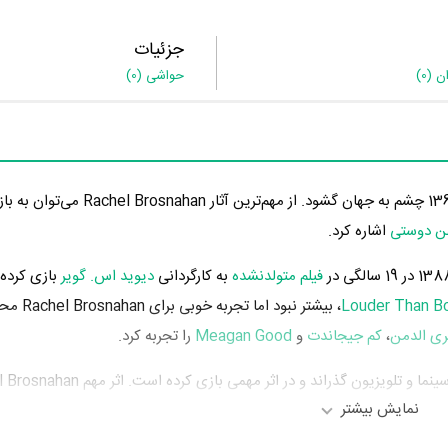
جزئیات
ان
(0)
حواشی
(0)
هن دوستی
اشاره کرد.
فیلم متولدنشده
به کارگردانی
دیوید اس. گویر
بازی کرده
، بیشتر نبود اما تجربه
ری الدمن
،
کم جیجاندت
و
Meagan Good
را تجربه کرد.
نمایش بیشتر
Joachim Trier
محسوب می‌شود.