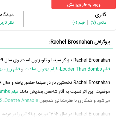
ورود به فاز ویرایش
گالری
دیدگاه
عکس
(7)
فیلم
(0)
نظر کاربر
بیوگرافی Rachel Brosnahan:
Rachel Brosnahan بازیگر سینما و تلویزیون است. وی سال 1369 چشم به جهان گشود. از مهم‌ترین آثار Rachel Brosnahan می‌توان به بازیگری در
فیلم Louder Than Bombs
،
فیلم بهترین ساعات
و
فیلم روز می
Rachel Brosnahan نخستین بار در سینما حضور یافته و سال 1388 در 19 سالگی در
موفقیت این اثر نسبت به آثار شاخص بعدیش مانند
فیلم Louder Than Bombs
می‌شود و همکاری با هنرمندانی همچون
Odette Annable
،
گ
این سال، بازیگری در
فیلم Louder Than Bombs
به کارگردانی