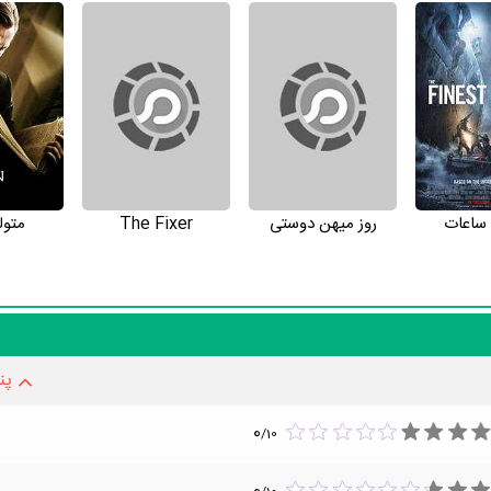
Obs
محسوب می‌شود.
اگر در مورد بیوگرافی Rachel Brosnahan نکات بیشتری می‌دانید حتما برای ما ارسال کنید تا کمکی بزرگ 
وضعیت تأهل و همسر el Brosnahan
 ساعات
روز میهن دوستی
The Fixer
متول
خش علاقمند هست.
فیلم Untitled Dianne Dreyer Project
و سال 1395
فعالیت‌های Rachel Brosnahan نیست، کارشناسان معتقد هستند بازیگری Rachel Brosnahan پخته‌تر می‌شود و به‌زودی
پن
0
/
10