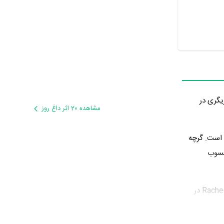
مشاهده 20 اثر داغ روز
 است. گرچه
 خوبی برای Rachel Brosnahan محسوب
Rachel Brosnahan در سال 1394 دوره‌ی پرتلاشی را در عرصه سینما و تلویزیون گذراند و در اثر مهمی بازی کرده است. اثر مهم Rachel Brosnahan در