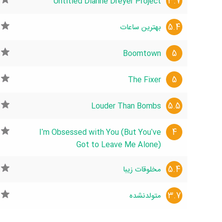
3.7
Untitled Dianne Dreyer Project
5.4
بهترین ساعات
5
Boomtown
5
The Fixer
5.5
Louder Than Bombs
4
I'm Obsessed with You (But You've
Got to Leave Me Alone)
5.4
مخلوقات زیبا
3.7
متولدنشده