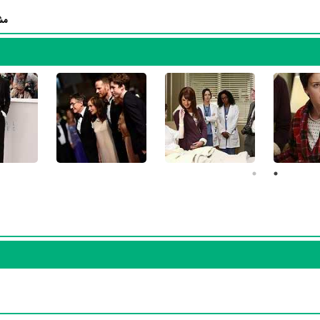
فیلم Louder Than Bombs
مش
ت که توانست با مهارت خود، آن نقش و همچنین خودش را میان مخاطبان 
ا بازی در
فیلم Louder Than Bombs
تجر
ایزنبرگ
،
گابریل بیرن
،
ایزابل هوپر
و
Devin Druid
بر تجارب او افزود.
لگی در
فیلم بهترین ساعات
نیز بازی کرده است. han
هنرمندانی چون
کریس پاین
،
کیسی افلک
،
بن فاستر
و
اریک بانا
همکاری داش
در مجموع در کارنامه 28 ساله و بیوگرافی Rachel Brosnahan آ
آثار او بیشتر آشنا شوید، حتما به صفحه هر یک از آثار Rachel Brosnahan در منظوم سر بزنید.
پروفایل اختصاصی دارند که اطلاعات کامل معرفی آنها تهیه شده است. امتیازی که هر یک از آثار hel Brosnahan
است که مردم از یک تا ده به آنها داده‌اند. در واقع هر چقدر Rachel Brosnahan در آثار ارزشمندتری بازی کرده باشد، توانسته نمره‌
مردم بگیرد، در نتیجه سوابق کاری و بیوگرا
ر بیوگرافی Rachel Brosnahan کمترین امتیاز را گرفته است،