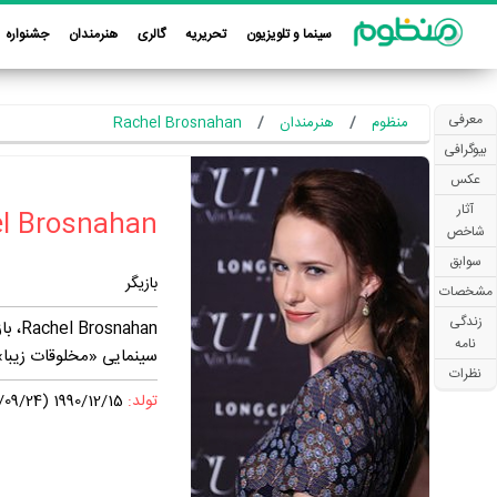
سینما و تلویزیون
تحریریه
گالری
هنرمندان
جشنواره
معرفی
منظوم
هنرمندان
Rachel Brosnahan
بیوگرافی
عکس
آثار
شاخص
سوابق
بازیگر
مشخصات
زندگی
نامه
سینمایی «مخلوقات زیبا»
نظرات
تولد:
1990/12/15 (1369/09/24)