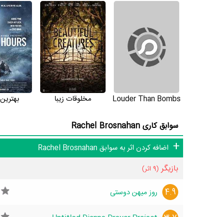
essed with You (But You've Got to Leave Me Alone)
برای ما ارسال کنید.
Louder Than Bombs
مخلوقات زیبا
بهترین
سوابق کاری Rachel Brosnahan
عرصه تئاتر و هنرهای نمایشی نیز بی‌تفاوت نیست و به این ب
اضافه کردن اثر به سوابق Rachel Brosnahan
در عرصه سینما و تلویزیون خواهیم دید.
بازیگر
(9 اثر)
4.9
روز میهن دوستی