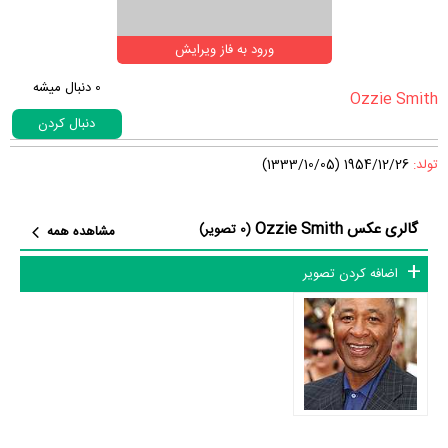
ورود به فاز ویرایش
0
دنبال میشه
دنبال کردن
تولد:
1954/12/26 (1333/10/05)
گالری عکس Ozzie Smith
(0 تصویر)
مشاهده همه
اضافه کردن تصویر