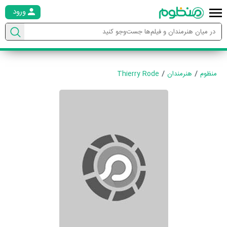
ورود
منظوم
هنرمندان
Thierry Rode