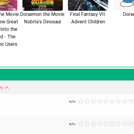
he Movie:
Doraemon the Movie:
Final Fantasy VII:
Dora
باشید. مثلا اگر اطلاعاتی دقیق‌تر در مورد بیوگرافی umi Kakazu
ew Great
Nobita's Dinosaur
Advent Children
Into the
d - The
ic Users
پن
0
/
10
0
/
10