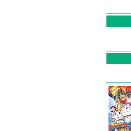
Subaru K
در این سال‌ها Yumi Kakazu با هنرمندان بسیاری تجربه‌ی کار داشته است اما جالب است بدانید که در میان بازیگران Wasabi Mizuta با 4 مرتبه،
با بیوگرافی Yumi Kakazu و زندگی حرفه‌ای و آثار او بیشتر
یک پروفایل اختصاصی دارند که
ک تا ده به آنها
اری و
Final Fanta:
Doraemon