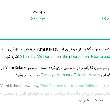
جزئیات
ان
(0)
حواشی
(0)
و
فیلم Stand by Me Doraemon
اشاره کرد.
Yumi Kakazu در سال 1384 دوره‌ی پرتلاشی ر
گردانی
Takeshi Nozue
و
Tetsuya Nomura
محسوب می‌شود.
فیلم Final Fantasy VII: Advent Children
قش مهمی بازی کرده است که توانست با مهارت خود، آن نقش و همچنین خ
نمایش بیشتر
Tak
همکاری داشته است. Yumi Kakazu توانست با بازی در
فیلم sy VII
مکاری در کنار بازیگرانی نظیر
Shotaro Morikubo
،
Ayumi Itô
،
o Sakurai