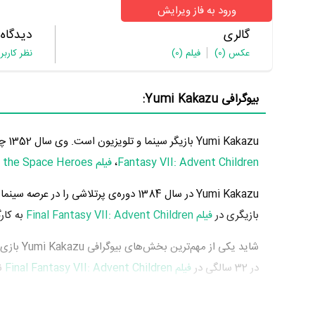
ورود به فاز ویرایش
گالری
دیدگاه
عکس
(0)
فیلم
(0)
نظر کاربر
بیوگرافی Yumi Kakazu:
Yumi Kakazu بازیگر سینما و تلویزیون است. وی سال 1352 چشم به جهان گشود. از مهم‌ترین آثار Yumi Kakazu می‌توان به بازیگری در
Fantasy VII: Advent Children
،
فیلم Doraemon: Nobita and the Space Heroes
بازیگری در
فیلم Final Fantasy VII: Advent Children
به کار
شاید یکی از مهم‌ترین بخش‌های بیوگرافی Yumi Kakazu بازی در
در 32 سالگی در
فیلم Final Fantasy VII: Advent Children
ن
میان مخاطبان سینما مطرح کند. او در این فیلم با
eshi Nozue
Advent Children
تجربه بازیگری موفقی برای خود رقم بزند و ه