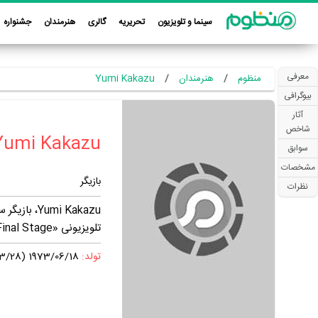
سینما و تلویزیون
تحریریه
گالری
هنرمندان
جشنواره
معرفی
منظوم
هنرمندان
Yumi Kakazu
بیوگرافی
آثار
شاخص
سوابق
مشخصات
بازیگر
نظرات
تلویزیونی «Initial D: Final Stage» و سریال تلویزیونی «Doraemon» فعالیت داشته است.
تولد:
1973/06/18 (1352/03/28)