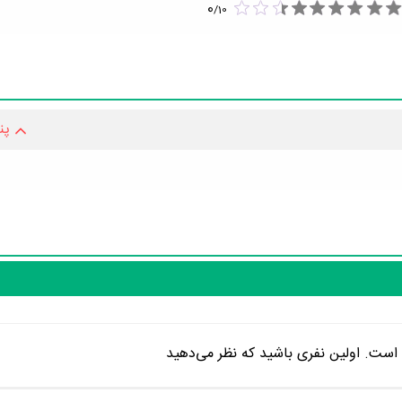
0
/
10
پن