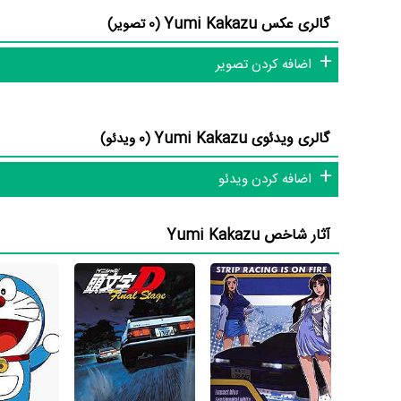
Maaya Sakamoto
بر تجارب او افزود.
گالری عکس Yumi Kakazu
(0 تصویر)
Yumi Kakazu علاوه‌بر
فیلم Final Fantasy VII: Advent Children
اضافه کردن تصویر
نیز بازی کرده است. Yumi Kakazu این‌بار با یعنی کارگردان
فیلم ta and the Space Heroes
Mamiko Noto
،
Wasabi Mizuta
و
Megumi Oohara
همکار
گالری ویدئوی Yumi Kakazu
(0 ویدئو)
اضافه کردن ویدئو
Subaru Kimura با 4 مرتبه، Tomokazu Seki با 4 مرتبه و Megumi Oohara با 4 مرتبه بیشترین همکاری را با Yumi Kakazu داشته‌اند.
آثار شاخص Yumi Kakazu
داده‌اند. در واقع هر چقدر kazu
بیوگرافی Yumi Kakazu درخشان‌تر خواهد شد. مثلا اثری که در بیوگرافی Yumi Kakazu بیشترین امتیاز را از مردم گرفته است،
Advent Children
محسوب می‌شود و اثری که در بیوگرافی Yumi Kakazu کمترین امتیاز را گرفته است،
Heroes
محسوب می‌شود.