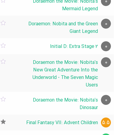
0
Doraemon the Movie: Nobita's
Mermaid Legend
0
Doraemon: Nobita and the Green
Giant Legend
0
Initial D: Extra Stage 2
0
Doraemon the Movie: Nobita's
New Great Adventure Into the
Underworld - The Seven Magic
Users
0
Doraemon the Movie: Nobita's
Dinosaur
5.5
Final Fantasy VII: Advent Children