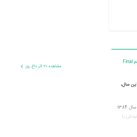
فیلم Final
مشاهده 20 اثر داغ روز
ا در عرصه سینما و تلویزیون گذراند و در اثر مهمی بازی کرده است. اثر مهم Yumi Kakazu در این سال،
بوده است. Yumi Kakazu سال 1384
ودش را
Final Fanta:
Takahir
و