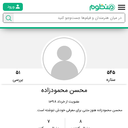
ورود
51
545
ستاره
بررسی
محسن محمودزاده
عضویت از خرداد 1398
محسن محمودزاده هنوز متنی برای معرفی خودش ننوشته است.
7
8