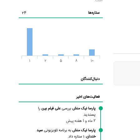
است.
ستاره‌ها
24
1
2
5
8
10
دنبال‌کنندگان
فعالیت‌های اخیر
پارسا نیک منش
بررسی
علی فیلم بین
را
پسندید.
2 ماه و 1 هفته پیش
پارسا نیک منش
به برنامه تلویزیونی
سید
خندان
، 1 ستاره داد.