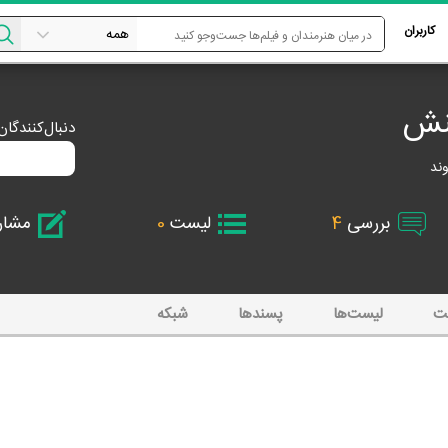
کاربران
نش
دنبال‌کنندگا
بررسی
4
لیست
0
مشا
ت
لیست‌ها
پسند‌ها
شبکه