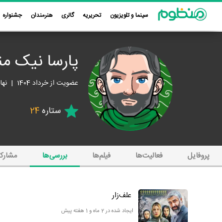
سینما و تلویزیون
تحریریه
گالری
هنرمندان
جشنواره
پارسا نیک م
عضویت از خرداد 1404 | نهاوند
ستاره
24
پروفایل
فعالیت‌ها
فیلم‌ها
بررسی‌ها
مشارک
علف‌زار
ایجاد شده در 2 ماه و 1 هفته پیش