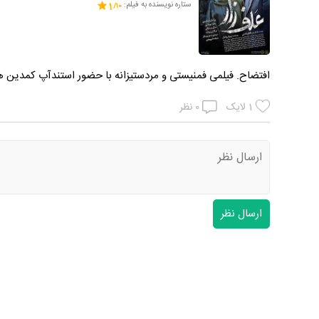
ستاره نویسنده به فیلم:
1
افتضاح. فیلمی فمنیستی و مردستیزانه با حضور استندآپ کمدین ه
1
لایک
0
نظر
ارسال نظر