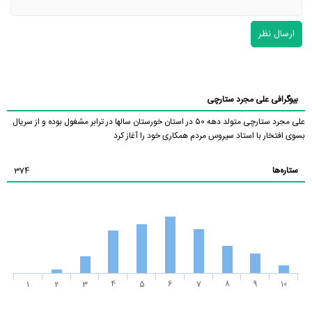
ارسال نظر
بیوگرافی علی مجرد ستارچی
علی مجرد ستارچی متولد دهه ۵0 در استان خورستان سالها در ترابر مشغول بوده و از سریال
بسوی افتخار با استاد سیروس مردم همکاری خود را آغاز کرد
ستاره‌ها
374
1
2
3
4
5
6
7
8
9
10