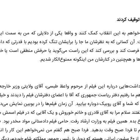
توقیف کردند
خواهم به این انقلاب کمک کنند و واقعا یکی از دلایلی که من به سمت این
آن کسانی که به نظرشان ما جا را برایشان تنگ کرده بودیم با قدرتی که داش
رد فرصت کند و بررسی کند که این راست می‌گوید یا حرفش منطقی است یا خ
ا و هم‌چنین در کنارشان من اینگونه ممنوع‌الکار شدیم.
ت‌هایی درباره این فیلم از مرحوم واعظ طبسی، آقای ولایتی وزیر خارجه
م ما رفتیم دفتر ریاست جمهوری که آقا با اعضای دفترشان فیلم را دیدند و خیلی
 شما و آقای روبیک دوباره بیایید. آن زمان فیلم‌ها را در بوبین نمایش می‌دا
 حتی گفتند سلام مرا به آقای قادری و خانم خوروش و یک آقایی که در فیلم اسمش
اع بده. همین فیلم به وزارت ارشاد رفت. حامی فیلم دادستانی مواد مخدر بود. ف
تم تا فردا صبح وقت بدهید. فردا صبح هم گفتم من نمی‌خواهم این کار را ان
پرسیدند چرا؟ ایشان که فیلم را پسندیدند و ... گفتم من یکی از ۶۰ میلیون ایرانی هستم که دوبار با رئیس جمهور مملکتم شام خوردم