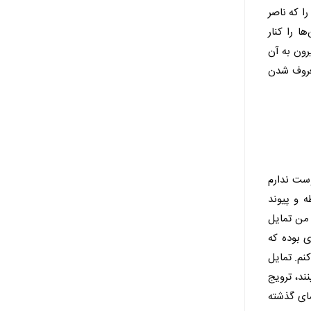
ا که ناصر
ا را کنار
رون به آن
معروف شدن
وست ندارم
 و پیوند
 من تمایل
ی بوده که
نم. تمایل
ند، ترویج
مای گذشته