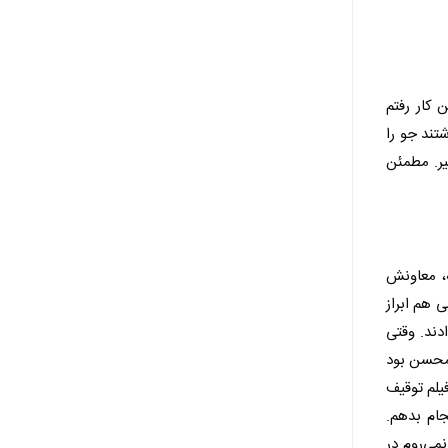
 کار رفتم
تند جو را
یر. مطمئن
، معاونش
 هم ابراز
دند. وقتی
 محسن بود
یلم توقیف
جام بدهم.
، دیگر نمی‌روم در