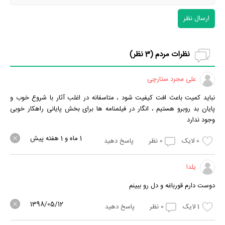
ارسال نظر
نظرات مردم (
3
نظر)
علی مجرد ستارچی
نباید کمیت باعث افت کیفیت شود ، متاسفانه در اغلب آثار با شروع خوب و
پایان بد روبرو هستیم ، انگار در فیلمنامه ها برای بخش پایانی راهکار خوبی
وجود ندارد
1 ماه و 1 هفته پیش
0
لایک
0
نظر
پاسخ دهید
یلدا
دوست دارم قورباغه و دل رو ببینم
1398/05/12
1
لایک
0
نظر
پاسخ دهید