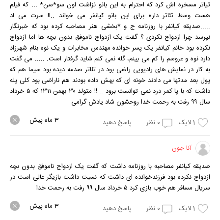
تیاتر مسخره اش کرد که احترام به این بانو نزاشت اون سو*سن* ... که فیلم
هست وسط تئاتر داره برای این بانو کیانفر می خواند ..!! سرت می اد
.....صدیقه کیانفر با روزنامه ج و *بخشی هنر مصاحبه کرده بود که خبرنگار
نپرسد چرا ازدواج نکردی ؟ گفت یک ازدواج ناموفق بدون بچه ها اما ازدواج
نکرده بود خانم کیانفر یک پسر خوانده مهندس مخابرات و یک نوه بنام شهرزاد
دارد نوه و عروسم را کم می بینم، گله نمی کنم شاید گرفتار است. ..... می گفت
به کار در نمایش های رادیویی راضی بود در تئاتر صدمه دیده بود سیما هم که
پول بعد مدتها می دادند خونه ای که بهش داده بودند هم ناراضی بود کلی پله
داشت که با پا کمر درد نمی توانست برود .. !! متولد ۳۰ بهمن ۱۳۱۱ که ۵ خرداد
سال ۹۹ رفت به رحمت خدا روحشون شاد یادش گرامی
3 ماه پیش
1
لایک
0
نظر
پاسخ دهید
آنا جون
صدیقه کیانفر مصاحبه با روزنامه داشت که گفت یک ازدواج ناموفق بدون بچه
ازدواج نکرده بود فرزندخوانده ای داشت که نسبت داشت بازیگر عالی است در
سریال مسافر هم خوب بازی کرد ۵ خرداد سال ۹۹ رفت به رحمت خدا
3 ماه پیش
1
لایک
0
نظر
پاسخ دهید