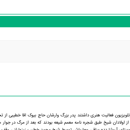
لویزیون فعالیت هنری داشتند پدر بزر‌گ وارشان حاج بیوک اقا خطیبی از تجار
جدشان به شیخ محمد خطیب زینهارانی می سد که ۸ تن از اولادان شیخ طبق شجره نامه معمم شیعه بودند که بعد از مرگ د
وستای آروشا دده ساقی وچارباش توسط شیخ محمد خطیب زینهارانی وق