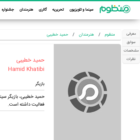
سینما و تلویزیون
تحریریه
گالری
هنرمندان
جشنواره
معرفی
منظوم
هنرمندان
حمید خطیبی
سوابق
مشخصات
‏حمید خطیبی‏
نظرات
Hamid Khatibi
بازیگر
حمید خطیبی، بازیگر سین
فعالیت داشته است.