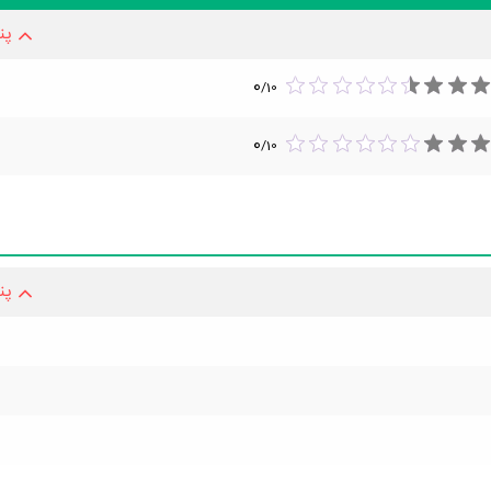
پن
0
/
10
0
/
10
پن