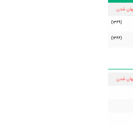
هان شدن
(1369)
(1366)
هان شدن